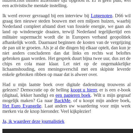
huizencrisis binnen afzienbare tijd opgelost is. Er is geen plan, wel
een activistische mentale instelling.
Ik werd erover gevraagd bij een interview bij
Lotgenoten
. D66 wil
graag tien nieuwe steden bouwen met een miljoen huizen, waarbij
Nederland compleet afstand doet van fossiele energie, we gaan als
land op windenergie draaien, terwijl Nederland tegelijkertijd een
militaire supermacht wordt die in Europees verband geopolitiek
afhankelijk wordt. Daarnaast beginnen de kosten van de vergrijzing
de pan uit te groeien. Als je al die dingen bij elkaar optelt, dan kun je
niet anders concluderen dan dat links en rechts wat beloftes
gebroken gaan worden. Het gesprek duurt bijna twee uur, dus zet de
chips en cola maar klaar. Let niet op de ongemakkelijke
lichaamshouding, een meningsverschil met een skipiste leverde
enkele gebroken ribben op maar dat is alweer over.
Had u mijn laatste boek over digitale dadendrang trouwens al
gelezen? Democratie op de helling
koopt u hierrr
, er is een e-book
(digitaal, lekker handig) en
een papieren boek
. Wilt u mijn gegraaf
mogelijk maken? Ga naar
BackMe
, of u koopt mijn andere boek,
Het Euro Evangelie
. Laat anders uw waardering voor mijn werk
merken via de knop hieronder. Veel kijkplezier!
Ja, ik waardeer deze journalistiek