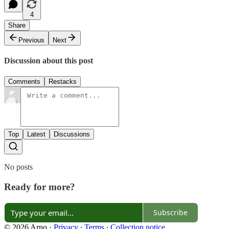
4
Share
Previous
Next
Discussion about this post
Comments
Restacks
Top
Latest
Discussions
No posts
Ready for more?
Subscribe
© 2026 Arno
·
Privacy
∙
Terms
∙
Collection notice