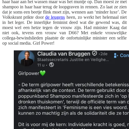
haar haar aan het wassen maar was het muntje op. Dan moest ze met
shampoo in haar haar terug de loopgraven in rennen. Zo laat ze zien
dat je soms een beetje flink moet zijn, wennen aan ‘minder luxe’. De
Volkskrant prikte door
de leugens
heen, zo werkt het helemaal niet
in het leger. De innerlijke feminist deed wat die gewend was, dit
moest wel een hetze tegen de vrouw zijn. Had minister Kaag dat
niet ook, tevens een vrouw van D66? Met enkele vrouwelijke
collega-bewindslieden plaatste de onfortuinlijke minister een selfie
op social media. Girl Power!