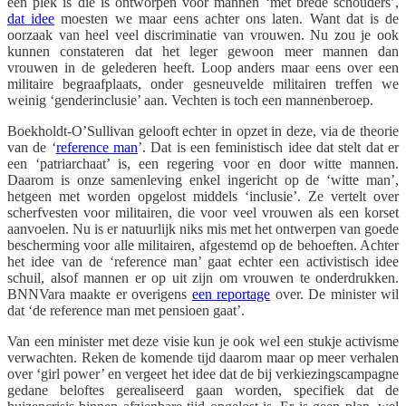
een plek is die is ontworpen voor mannen ‘met brede schouders’,
dat idee
moesten we maar eens achter ons laten. Want dat is de
oorzaak van heel veel discriminatie van vrouwen. Nu zou je ook
kunnen constateren dat het leger gewoon meer mannen dan
vrouwen in de gelederen heeft. Loop anders maar eens over een
militaire begraafplaats, onder gesneuvelde militairen treffen we
weinig ‘genderinclusie’ aan. Vechten is toch een mannenberoep.
Boekholdt-O’Sullivan gelooft echter in opzet in deze, via de theorie
van de ‘
reference man
’. Dat is een feministisch idee dat stelt dat er
een ‘patriarchaat’ is, een regering voor en door witte mannen.
Daarom is onze samenleving enkel ingericht op de ‘witte man’,
hetgeen met worden opgelost middels ‘inclusie’. Ze vertelt over
scherfvesten voor militairen, die voor veel vrouwen als een korset
aanvoelen. Nu is er natuurlijk niks mis met het ontwerpen van goede
bescherming voor alle militairen, afgestemd op de behoeften. Achter
het idee van de ‘reference man’ gaat echter een activistisch idee
schuil, alsof mannen er op uit zijn om vrouwen te onderdrukken.
BNNVara maakte er overigens
een reportage
over. De minister wil
dat ‘de reference man met pensioen gaat’.
Van een minister met deze visie kun je ook wel een stukje activisme
verwachten. Reken de komende tijd daarom maar op meer verhalen
over ‘girl power’ en vergeet het idee dat de bij verkiezingscampagne
gedane beloftes gerealiseerd gaan worden, specifiek dat de