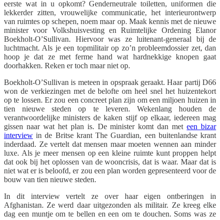
eerste wat in u opkomt? Genderneutrale toiletten, uniformen die
lekkerder zitten, vrouwelijke communicatie, het interieurontwerp
van ruimtes op schepen, noem maar op. Maak kennis met de nieuwe
minister voor Volkshuisvesting en Ruimtelijke Ordening Elanor
Boekholt-O’Sullivan. Hiervoor was ze luitenant-generaal bij de
luchtmacht. Als je een topmilitair op zo’n probleemdossier zet, dan
hoop je dat ze met ferme hand wat hardnekkige knopen gaat
doorhakken. Reken er toch maar niet op.
Boekholt-O’Sullivan is meteen in opspraak geraakt. Haar partij D66
won de verkiezingen met de belofte om heel snel het huizentekort
op te lossen. Er zou een concreet plan zijn om een miljoen huizen in
tien nieuwe steden op te leveren. Wekenlang houden de
verantwoordelijke ministers de kaken stijf op elkaar, iedereen mag
gissen naar wat het plan is. De minister komt dan met
een bizar
interview
in de Britse krant The Guardian, een buitenlandse krant
inderdaad. Ze vertelt dat mensen maar moeten wennen aan minder
luxe. Als je meer mensen op een kleine ruimte kunt proppen helpt
dat ook bij het oplossen van de wooncrisis, dat is waar. Maar dat is
niet wat er is beloofd, er zou een plan worden gepresenteerd voor de
bouw van tien nieuwe steden.
In dit interview vertelt ze over haar eigen ontberingen in
Afghanistan. Ze werd daar uitgezonden als militair. Ze kreeg elke
dag een muntje om te bellen en een om te douchen. Soms was ze