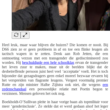
Heel leuk, maar waar blijven die huizen? Die komen er nooit. Bij
D66 zien ze er geen probleem in af en toe een flinke leugen als
tactisch wapen in te zetten. Denk aan Rob Jetten, die een
ontmoeting verzon met een transgender die gediscrimineerd zou
worden. Hij
beschuldigde een hele schoolklas
ervan de transgender
het leven zuur te maken, maar uit de beelden blijkt dat de
desbetreffende persoon juist heel veel ‘acceptatie’ voelt. Het is toch
bijzonder dat gezagsdragers geen enkel moreel bezwaar ervaren bij
het verspreiden van flagrante leugens. Vergeet voormalig premier
Rutte en zijn minister Halbe Zijlstra ook niet, die wegens
een
zedenschandaal
een persoonlijke relatie met Poetin begon te
verzinnen. Mensen geloven het ook nog.
Boekholdt-O’Sullivan pleite in haar vorige baan als topmilitair voor
meer ‘genderinclusie’. Ze stelde dat er werd gedaan alsof het leger