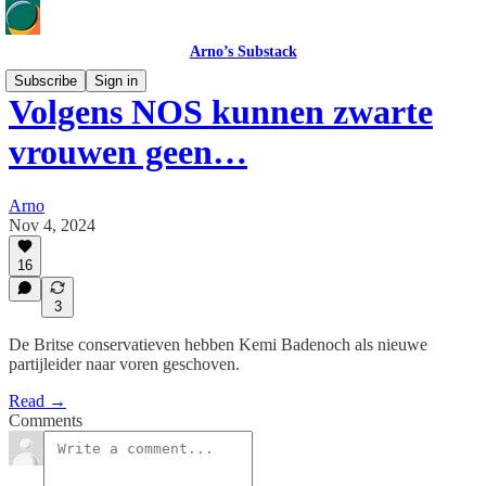
Arno’s Substack
Subscribe
Sign in
Volgens NOS kunnen zwarte
vrouwen geen…
Arno
Nov 4, 2024
16
3
De Britse conservatieven hebben Kemi Badenoch als nieuwe
partijleider naar voren geschoven.
Read →
Comments