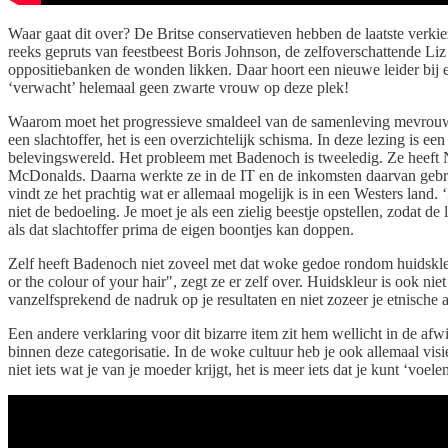
Waar gaat dit over? De Britse conservatieven hebben de laatste verki
reeks gepruts van feestbeest Boris Johnson, de zelfoverschattende Liz
oppositiebanken de wonden likken. Daar hoort een nieuwe leider bij en
‘verwacht’ helemaal geen zwarte vrouw op deze plek!
Waarom moet het progressieve smaldeel van de samenleving mevrouw Bad
een slachtoffer, het is een overzichtelijk schisma. In deze lezing is
belevingswereld. Het probleem met Badenoch is tweeledig. Ze heeft Ni
McDonalds. Daarna werkte ze in de IT en de inkomsten daarvan gebru
vindt ze het prachtig wat er allemaal mogelijk is in een Westers land
niet de bedoeling. Je moet je als een zielig beestje opstellen, zodat 
als dat slachtoffer prima de eigen boontjes kan doppen.
Zelf heeft Badenoch niet zoveel met dat woke gedoe rondom huidskleur.
or the colour of your hair", zegt ze er zelf over. Huidskleur is ook niet 
vanzelfsprekend de nadruk op je resultaten en niet zozeer je etnische
Een andere verklaring voor dit bizarre item zit hem wellicht in de afwi
binnen deze categorisatie. In de woke cultuur heb je ook allemaal visi
niet iets wat je van je moeder krijgt, het is meer iets dat je kunt ‘voe