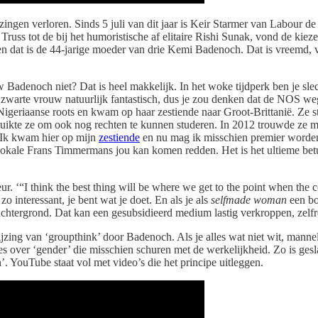
ezingen verloren. Sinds 5 juli van dit jaar is Keir Starmer van Labour
 Truss tot de bij het humoristische af elitaire Rishi Sunak, vond de ki
 dat is de 44-jarige moeder van drie Kemi Badenoch. Dat is vreemd, vol
enoch niet? Dat is heel makkelijk. In het woke tijdperk ben je slecht
 een zwarte vrouw natuurlijk fantastisch, dus je zou denken dat de NOS
geriaanse roots en kwam op haar zestiende naar Groot-Brittanië. Ze stu
ikte ze om ook nog rechten te kunnen studeren. In 2012 trouwde ze me
. ‘Ik kwam hier op mijn
zestiende
en nu mag ik misschien premier worden!’
de lokale Frans Timmermans jou kan komen redden. Het is het ultieme betu
 ‘“I think the best thing will be where we get to the point when the c
zo interessant, je bent wat je doet. En als je als
selfmade woman
een bo
 achtergrond. Dat kan een gesubsidieerd medium lastig verkroppen, zelfr
jzing van ‘groupthink’ door Badenoch. Als je alles wat niet wit, manneli
es over ‘gender’ die misschien schuren met de werkelijkheid. Zo is gesla
len’. YouTube staat vol met video’s die het principe uitleggen.