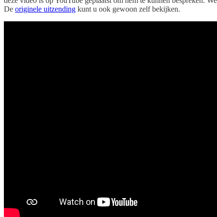
deze video is op YouTube geplaatst om hem te kunnen bespreken. We m
De
originele uitzending
kunt u ook gewoon zelf bekijken.