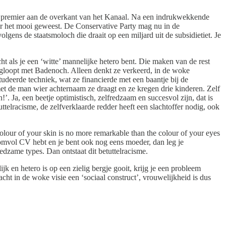
 de premier aan de overkant van het Kanaal. Na een indrukwekkende
ezer het mooi geweest. De Conservative Party mag nu in de
gens de staatsmoloch die draait op een miljard uit de subsidietiet. Je
 als je een ‘witte’ mannelijke hetero bent. Die maken van de rest
 wegloopt met Badenoch. Alleen denkt ze verkeerd, in de woke
deerde techniek, wat ze financierde met een baantje bij de
t de man wier achternaam ze draagt en ze kregen drie kinderen. Zelf
. Ja, een beetje optimistisch, zelfredzaam en succesvol zijn, dat is
ttelracisme, de zelfverklaarde redder heeft een slachtoffer nodig, ook
olour of your skin is no more remarkable than the colour of your eyes
mvol CV hebt en je bent ook nog eens moeder, dan leg je
edzame types. Dan ontstaat dit betuttelracisme.
jk en hetero is op een zielig bergje gooit, krijg je een probleem
cht in de woke visie een ‘sociaal construct’, vrouwelijkheid is dus