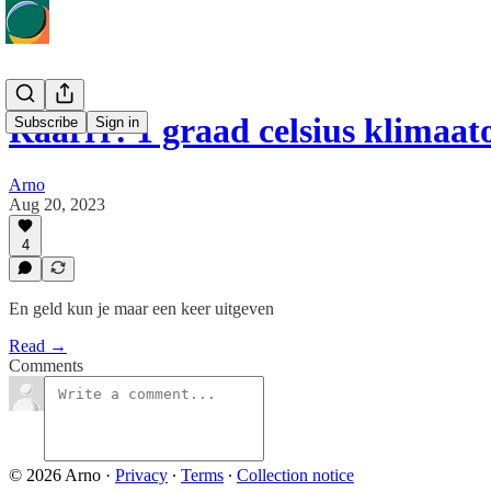
Raarrr: 1 graad celsius klima
Subscribe
Sign in
Arno
Aug 20, 2023
4
En geld kun je maar een keer uitgeven
Read →
Comments
© 2026 Arno
·
Privacy
∙
Terms
∙
Collection notice