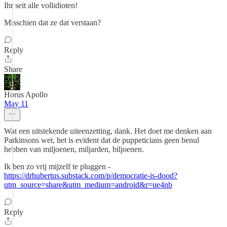
Ihr seit alle vollidioten!
Misschien dat ze dat verstaan?
Reply
Share
Horus Apollo
May 11
Wat een uitstekende uiteenzetting, dank. Het doet me denken aan
Parkinsons wet, het is evident dat de puppeticians geen benul
hebben van miljoenen, miljarden, biljoenen.
Ik ben zo vrij mijzelf te pluggen -
https://drhubertus.substack.com/p/democratie-is-dood?
utm_source=share&utm_medium=android&r=ue4nb
Reply