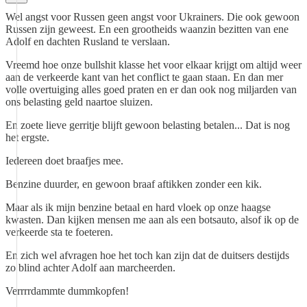
Wel angst voor Russen geen angst voor Ukrainers. Die ook gewoon
Russen zijn geweest. En een grootheids waanzin bezitten van ene
Adolf en dachten Rusland te verslaan.
Vreemd hoe onze bullshit klasse het voor elkaar krijgt om altijd weer
aan de verkeerde kant van het conflict te gaan staan. En dan mer
volle overtuiging alles goed praten en er dan ook nog miljarden van
ons belasting geld naartoe sluizen.
En zoete lieve gerritje blijft gewoon belasting betalen... Dat is nog
het ergste.
Iedereen doet braafjes mee.
Benzine duurder, en gewoon braaf aftikken zonder een kik.
Maar als ik mijn benzine betaal en hard vloek op onze haagse
kwasten. Dan kijken mensen me aan als een botsauto, alsof ik op de
verkeerde sta te foeteren.
En zich wel afvragen hoe het toch kan zijn dat de duitsers destijds
zo blind achter Adolf aan marcheerden.
Verrrrdammte dummkopfen!