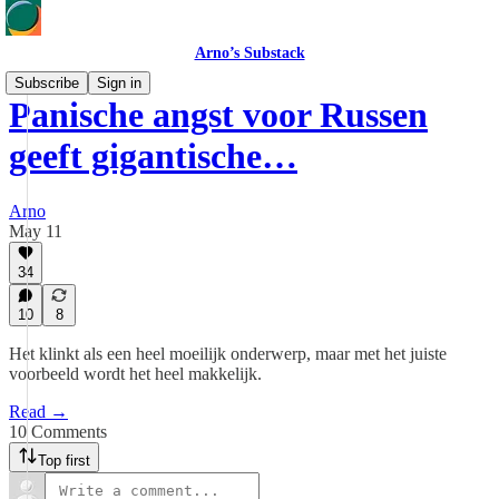
Arno’s Substack
Subscribe
Sign in
Panische angst voor Russen
geeft gigantische…
Arno
May 11
34
10
8
Het klinkt als een heel moeilijk onderwerp, maar met het juiste
voorbeeld wordt het heel makkelijk.
Read →
10 Comments
Top first