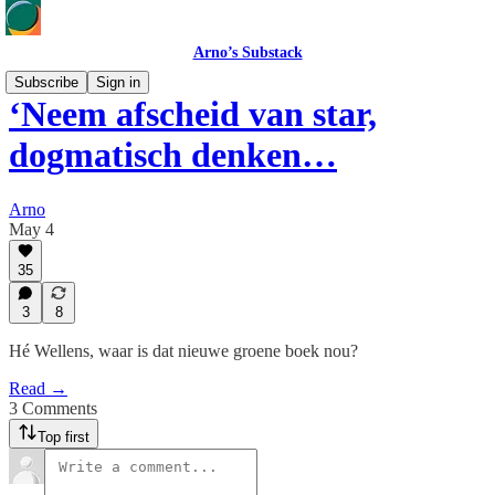
Arno’s Substack
Subscribe
Sign in
‘Neem afscheid van star,
dogmatisch denken…
Arno
May 4
35
3
8
Hé Wellens, waar is dat nieuwe groene boek nou?
Read →
3 Comments
Top first