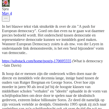
Sjeu
May 4
In het blauwe tekst vlak struikelde ik over de zin "A push for
European democracy". Goed om dan even na te gaan wat daarmee
precies bedoeld wordt. Het onderscheid tussen democratie en
representatieve democratie kunnen we inmiddels goed maken.
Wanneer European Democracy zoiets is als mw. von der Leyen in
onderstaande link demonstreerde, is het een 'heul bijzondere' vorm
van democratie..
https://substack.com/home/post/p-170695555
(What is democracy
~Iain Davis)
Ik hoop dat er mensen zijn die onderzoek willen doen naar de
directe en inmiddels vele decennia lange, innige band tussen de
ouders van Rutger Bregman en George Soros. Over hoe zijn
moeder in jaren 90 als inval juf bij de hoogste klassen van
middelbare scholen "verhalen" en "ideeën" ophaalde in de vorm van
schrijfopdrachten om deze door te spelen naar de idealistisch
gedreven, extreem linkse billionaire Soros. Ze deed dit namelijk op
zijn verzoek vertelde ze destijds. Omstreeks 1995 sprak zij zich naar
aanleiding van zo'n schrijfopdracht ook uit over de tijd die wij nu