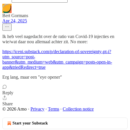
Bert Gormans
Apr 24, 2025
Ik heb veel nagedacht over de ratio van Covid-19 injecties en
wie/wat daar nou allemaal achter zit. No more:
https://iceni.substack.com/p/declaration-of-sovereignty-pt-i?
utm_source=post-
banner&utm_medium=web&utm_campaign=posts-open-in-
app&triedRedirect=true
Erg lang, maar een "eye opener"
Reply
Share
© 2026 Arno
·
Privacy
∙
Terms
∙
Collection notice
Start your Substack