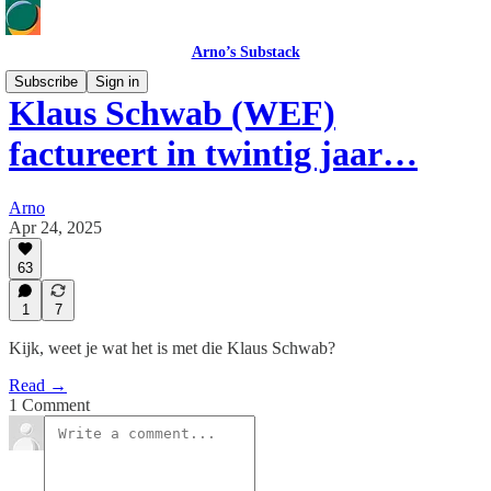
Arno’s Substack
Subscribe
Sign in
Klaus Schwab (WEF)
factureert in twintig jaar…
Arno
Apr 24, 2025
63
1
7
Kijk, weet je wat het is met die Klaus Schwab?
Read →
1 Comment