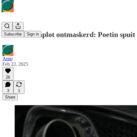
Geheim complot ontmaskerd: Poetin spuit s
Subscribe
Sign in
Arno
Feb 22, 2025
26
3
1
Share