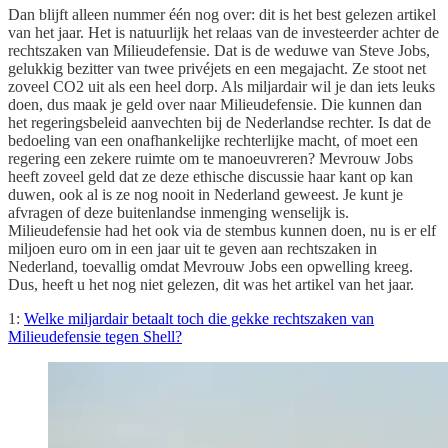
Dan blijft alleen nummer één nog over: dit is het best gelezen artikel
van het jaar. Het is natuurlijk het relaas van de investeerder achter de
rechtszaken van Milieudefensie. Dat is de weduwe van Steve Jobs,
gelukkig bezitter van twee privéjets en een megajacht. Ze stoot net
zoveel CO2 uit als een heel dorp. Als miljardair wil je dan iets leuks
doen, dus maak je geld over naar Milieudefensie. Die kunnen dan
het regeringsbeleid aanvechten bij de Nederlandse rechter. Is dat de
bedoeling van een onafhankelijke rechterlijke macht, of moet een
regering een zekere ruimte om te manoeuvreren? Mevrouw Jobs
heeft zoveel geld dat ze deze ethische discussie haar kant op kan
duwen, ook al is ze nog nooit in Nederland geweest. Je kunt je
afvragen of deze buitenlandse inmenging wenselijk is.
Milieudefensie had het ook via de stembus kunnen doen, nu is er elf
miljoen euro om in een jaar uit te geven aan rechtszaken in
Nederland, toevallig omdat Mevrouw Jobs een opwelling kreeg.
Dus, heeft u het nog niet gelezen, dit was het artikel van het jaar.
1:
Welke miljardair betaalt toch die gekke rechtszaken van
Milieudefensie tegen Shell?