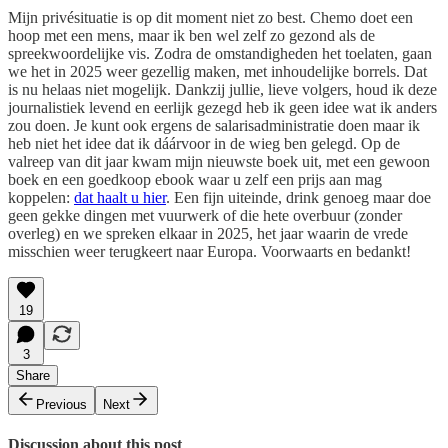
Mijn privésituatie is op dit moment niet zo best. Chemo doet een
hoop met een mens, maar ik ben wel zelf zo gezond als de
spreekwoordelijke vis. Zodra de omstandigheden het toelaten, gaan
we het in 2025 weer gezellig maken, met inhoudelijke borrels. Dat
is nu helaas niet mogelijk. Dankzij jullie, lieve volgers, houd ik deze
journalistiek levend en eerlijk gezegd heb ik geen idee wat ik anders
zou doen. Je kunt ook ergens de salarisadministratie doen maar ik
heb niet het idee dat ik dáárvoor in de wieg ben gelegd. Op de
valreep van dit jaar kwam mijn nieuwste boek uit, met een gewoon
boek en een goedkoop ebook waar u zelf een prijs aan mag
koppelen:
dat haalt u hier
. Een fijn uiteinde, drink genoeg maar doe
geen gekke dingen met vuurwerk of die hete overbuur (zonder
overleg) en we spreken elkaar in 2025, het jaar waarin de vrede
misschien weer terugkeert naar Europa. Voorwaarts en bedankt!
19
3
Share
Previous
Next
Discussion about this post