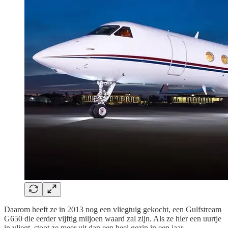
Daarom heeft ze in 2013 nog een vliegtuig gekocht, een Gulfstream
G650 die eerder vijftig miljoen waard zal zijn. Als ze hier een uurtje
in vliegt, stoot ze meer uit dan een heel gezin in een jaar.