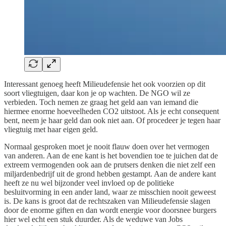
Interessant genoeg heeft Milieudefensie het ook voorzien op dit
soort vliegtuigen, daar kon je op wachten. De NGO wil ze
verbieden. Toch nemen ze graag het geld aan van iemand die
hiermee enorme hoeveelheden CO2 uitstoot. Als je echt consequent
bent, neem je haar geld dan ook niet aan. Of procedeer je tegen haar
vliegtuig met haar eigen geld.
Normaal gesproken moet je nooit flauw doen over het vermogen
van anderen. Aan de ene kant is het bovendien toe te juichen dat de
extreem vermogenden ook aan de prutsers denken die niet zelf een
miljardenbedrijf uit de grond hebben gestampt. Aan de andere kant
heeft ze nu wel bijzonder veel invloed op de politieke
besluitvorming in een ander land, waar ze misschien nooit geweest
is. De kans is groot dat de rechtszaken van Milieudefensie slagen
door de enorme giften en dan wordt energie voor doorsnee burgers
hier wel echt een stuk duurder. Als de weduwe van Jobs