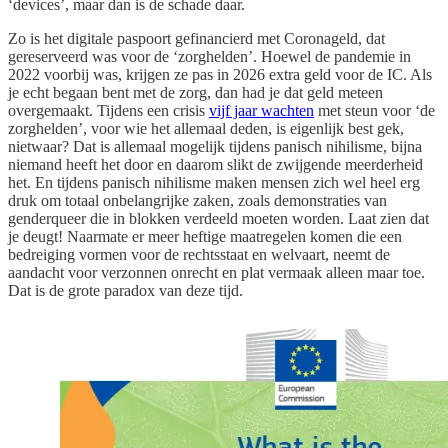
‘devices’, maar dan is de schade daar.
Zo is het digitale paspoort gefinancierd met Coronageld, dat
gereserveerd was voor de ‘zorghelden’. Hoewel de pandemie in
2022 voorbij was, krijgen ze pas in 2026 extra geld voor de IC. Als
je echt begaan bent met de zorg, dan had je dat geld meteen
overgemaakt. Tijdens een crisis
vijf jaar wachten
met steun voor ‘de
zorghelden’, voor wie het allemaal deden, is eigenlijk best gek,
nietwaar? Dat is allemaal mogelijk tijdens panisch nihilisme, bijna
niemand heeft het door en daarom slikt de zwijgende meerderheid
het. En tijdens panisch nihilisme maken mensen zich wel heel erg
druk om totaal onbelangrijke zaken, zoals demonstraties van
genderqueer die in blokken verdeeld moeten worden. Laat zien dat
je deugt! Naarmate er meer heftige maatregelen komen die een
bedreiging vormen voor de rechtsstaat en welvaart, neemt de
aandacht voor verzonnen onrecht en plat vermaak alleen maar toe.
Dat is de grote paradox van deze tijd.