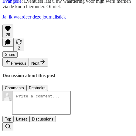
Evangelie
: Eventueel laat u uw waardering voor mijn werk merken
via de knop hieronder. Of niet.
Ja, ik waardeer deze journalistiek
26
2
Share
Previous
Next
Discussion about this post
Comments
Restacks
Top
Latest
Discussions