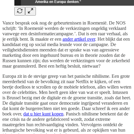
Vance besprak ook nog de gebeurtenissen in Roemenië. De NOS
schrijft: ‘In Roemenië werden de verkiezingen ongeldig verklaard
vanwege een desinformatiecampagne.’. Dat is een raar verhaal, als
je eerlijk bent. Ik maakte er een
ander artikel over
. Het blijkt dat een
kandidaat erg op social media leunde voor de campagne. De
veiligheidsdiensten meenden dat er sprake was van agressieve
marketing door een ingehuurd bureau en in theorie zouden dat de
Russen kunnen zijn; dus werden de verkiezingen voor de zekerheid
maar geannuleerd. Best een heftig besluit, nietwaar?
Europa zit in de stevige greep van het panische nihilisme. Een grote
meerderheid van de bevolking zit naar Netflix te kijken, of een
beetje doelloos te scrollen op de mobiele telefoon, alles willen weten
over de celebrities. Men heeft geen idee van wat er speelt. Intussen
is Brussel bezig met de digitale en de groene transitie, zoals dat heet.
De digitale transitie gaat onze democratie ingrijpend veranderen en
dat komt de burgerrechten niet ten goede. Daar schreef ik een ander
boek over,
dat u hier kunt kopen
. Panisch nihilisme betekent dat de
ene crisis na de andere gefabriceerd wordt, zodat extreme
maatregelen hun rechtvaardiging vinden. Vervolgens ontdekt de
lethargische bevolking wat er is gebeurd, als ze opkijken van hun