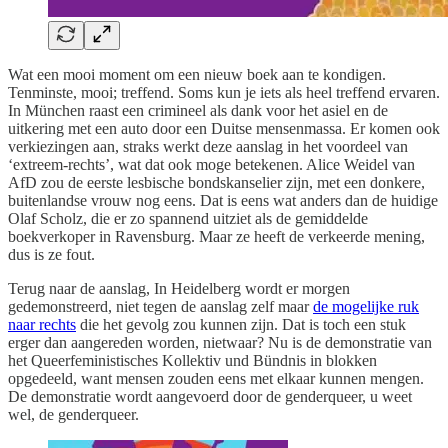
Wat een mooi moment om een nieuw boek aan te kondigen.
Tenminste, mooi; treffend. Soms kun je iets als heel treffend ervaren.
In München raast een crimineel als dank voor het asiel en de
uitkering met een auto door een Duitse mensenmassa. Er komen ook
verkiezingen aan, straks werkt deze aanslag in het voordeel van
‘extreem-rechts’, wat dat ook moge betekenen. Alice Weidel van
AfD zou de eerste lesbische bondskanselier zijn, met een donkere,
buitenlandse vrouw nog eens. Dat is eens wat anders dan de huidige
Olaf Scholz, die er zo spannend uitziet als de gemiddelde
boekverkoper in Ravensburg. Maar ze heeft de verkeerde mening,
dus is ze fout.
Terug naar de aanslag, In Heidelberg wordt er morgen
gedemonstreerd, niet tegen de aanslag zelf maar
de mogelijke ruk
naar rechts
die het gevolg zou kunnen zijn. Dat is toch een stuk
erger dan aangereden worden, nietwaar? Nu is de demonstratie van
het Queerfeministisches Kollektiv und Bündnis in blokken
opgedeeld, want mensen zouden eens met elkaar kunnen mengen.
De demonstratie wordt aangevoerd door de genderqueer, u weet
wel, de genderqueer.