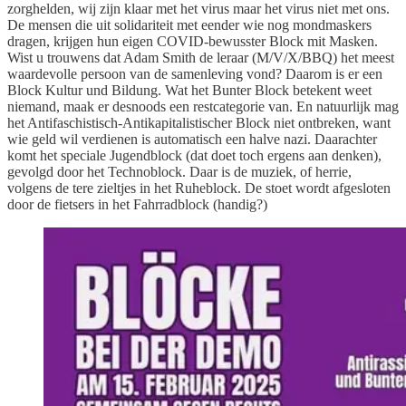
zorghelden, wij zijn klaar met het virus maar het virus niet met ons.
De mensen die uit solidariteit met eender wie nog mondmaskers
dragen, krijgen hun eigen COVID-bewusster Block mit Masken.
Wist u trouwens dat Adam Smith de leraar (M/V/X/BBQ) het meest
waardevolle persoon van de samenleving vond? Daarom is er een
Block Kultur und Bildung. Wat het Bunter Block betekent weet
niemand, maak er desnoods een restcategorie van. En natuurlijk mag
het Antifaschistisch-Antikapitalistischer Block niet ontbreken, want
wie geld wil verdienen is automatisch een halve nazi. Daarachter
komt het speciale Jugendblock (dat doet toch ergens aan denken),
gevolgd door het Technoblock. Daar is de muziek, of herrie,
volgens de tere zieltjes in het Ruheblock. De stoet wordt afgesloten
door de fietsers in het Fahrradblock (handig?)