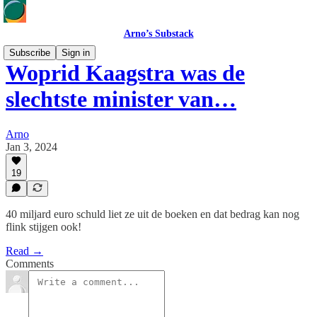
Arno’s Substack
Subscribe
Sign in
Woprid Kaagstra was de
slechtste minister van…
Arno
Jan 3, 2024
19
40 miljard euro schuld liet ze uit de boeken en dat bedrag kan nog
flink stijgen ook!
Read →
Comments