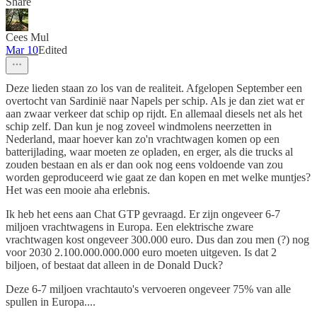
Share
Cees Mul
Mar 10
Edited
Deze lieden staan zo los van de realiteit. Afgelopen September een
overtocht van Sardinië naar Napels per schip. Als je dan ziet wat er
aan zwaar verkeer dat schip op rijdt. En allemaal diesels net als het
schip zelf. Dan kun je nog zoveel windmolens neerzetten in
Nederland, maar hoever kan zo'n vrachtwagen komen op een
batterijlading, waar moeten ze opladen, en erger, als die trucks al
zouden bestaan en als er dan ook nog eens voldoende van zou
worden geproduceerd wie gaat ze dan kopen en met welke muntjes?
Het was een mooie aha erlebnis.
Ik heb het eens aan Chat GTP gevraagd. Er zijn ongeveer 6-7
miljoen vrachtwagens in Europa. Een elektrische zware
vrachtwagen kost ongeveer 300.000 euro. Dus dan zou men (?) nog
voor 2030 2.100.000.000.000 euro moeten uitgeven. Is dat 2
biljoen, of bestaat dat alleen in de Donald Duck?
Deze 6-7 miljoen vrachtauto's vervoeren ongeveer 75% van alle
spullen in Europa....