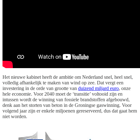
Het nieuwe kabinet heeft de ambitie om Nederland snel, heel snel,
volledig afhankelijk te maken van wind op zee. Dat vergt een
investering in de orde van grootte van
duizend miljard euro
, onze
hele economie. Voor 2040 moet de ‘transitie’ voltooid zijn en
intussen wordt de winning van fossiele brandstoffen afgebouwd,
denk aan het storten van beton in de Groningse gaswinning. Voor
volgend jaar zijn er enkele miljoenen gereserveerd, dus dat gaat hem
niet worden.