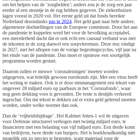
om het helpen van de ‘zorghelden’; anders zou je de zorg een jaar
eerder al een steuntje in de rug hebben gegeven. De ziekenhuizen
lagen vooral in 2020 vol. Het eerste geld uit dat fonds bereikte
Nederland desondanks
pas in 2024
. Het geld gaat naar hele andere,
algemenere doelstellingen van de Europese commissie. Door het aan
de pandemie te koppelen werd het voor de bevolking acceptabel,
een meerderheid dacht dat er ook echt een causaal verband was met
de tekorten in de zorg danwel een soepvleermuis. Deze truc eindigt
in 2027, met het aflopen van de vorige begrotingscyclus, vijf jaar na
het einde van de pandemie. Dan moet er opnieuw een soortgelijk
programma worden gestart.
Daarom zullen er nieuwe ‘coronaleningen’ moeten worden
uitgegeven, wat feitelijk gewoon eurobonds zijn. Met een virus heeft
het weinig te maken. Ook is er door mismanagement een tekort van
ongeveer 28 miljard euro op jaarbasis in het ‘Coronafonds’, waar
nog geen dekking voor is gevonden. De rente is destijds verkeerd
ingeschat. Om dat tekort te dekken zal er extra geld geleend moeten
worden, onder welke noemer dan ook.
Dan de ‘vrijheidsbijdrage’. Het Kabinet Jetten-1 wil de uitgaven
voor Defensie structureel verhogen met twintig miljard euro, te
financieren met een belasting van vijf miljard euro. Een derde komt
van bedrijven, twee derde van burgers. Het is boekhoudkundig niet
mogelijk om zo precies te begroten, want materiaal voor de