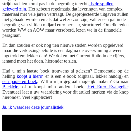
strijdkrachten komt pas in de begroting terecht
als de spullen
geleverd zijn
. Het gebeurt regelmatig dat leveringen van complex
materiaal met vele jaren vertraagt. De geprojecteerde uitgaven zullen
niet gehaald worden en als dat wel zo zou zijn, valt er een gat in de
begroting van vijftien miljard euro per jaar, structureel. Om die reden
worden WW en AOW maar versoberd, lezen we in de financiële
paragraaf.
En dan zouden er ook nog tien nieuwe steden worden opgeleverd,
maar die verkiezingsbelofte is een dag na de overwinning alweer
ingetrokken; lekker dan! We doken met Current Ratio in de cijfers,
iemand moet het doen, hieronder te zien.
Had u mijn laatste boek trouwens al gelezen? Democratie op de
helling
koopt u hierrr
, er is een e-book (digitaal, lekker handig) en
een papieren boek
. Wilt u mijn gegraaf mogelijk maken? Ga naar
BackMe
, of u koopt mijn andere boek,
Het Euro Evangelie
:
Eventueel laat u uw waardering voor dit artikel merken via de knop
hieronder. Veel kijkplezier!
Ja, ik waardeer deze journalistiek