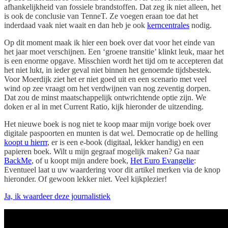
afhankelijkheid van fossiele brandstoffen. Dat zeg ik niet alleen, het
is ook de conclusie van TenneT. Ze voegen eraan toe dat het
inderdaad vaak niet waait en dan heb je ook
kerncentrales
nodig.
Op dit moment maak ik hier een boek over dat voor het einde van
het jaar moet verschijnen. Een ‘groene transitie’ klinkt leuk, maar het
is een enorme opgave. Misschien wordt het tijd om te accepteren dat
het niet lukt, in ieder geval niet binnen het genoemde tijdsbestek.
Voor Moerdijk ziet het er niet goed uit en een scenario met veel
wind op zee vraagt om het verdwijnen van nog zeventig dorpen.
Dat zou de minst maatschappelijk ontwrichtende optie zijn. We
doken er al in met Current Ratio, kijk hieronder de uitzending.
Het nieuwe boek is nog niet te koop maar mijn vorige boek over
digitale paspoorten en munten is dat wel. Democratie op de helling
koopt u hierrr
, er is een e-book (digitaal, lekker handig) en een
papieren boek. Wilt u mijn gegraaf mogelijk maken? Ga naar
BackMe
, of u koopt mijn andere boek,
Het Euro Evangelie
:
Eventueel laat u uw waardering voor dit artikel merken via de knop
hieronder. Of gewoon lekker niet. Veel kijkplezier!
Ja, ik waardeer deze journalistiek