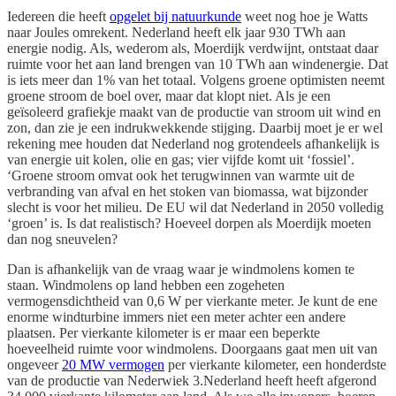
Iedereen die heeft
opgelet bij natuurkunde
weet nog hoe je Watts
naar Joules omrekent. Nederland heeft elk jaar 930 TWh aan
energie nodig. Als, wederom als, Moerdijk verdwijnt, ontstaat daar
ruimte voor het aan land brengen van 10 TWh aan windenergie. Dat
is iets meer dan 1% van het totaal. Volgens groene optimisten neemt
groene stroom de boel over, maar dat klopt niet. Als je een
geïsoleerd grafiekje maakt van de productie van stroom uit wind en
zon, dan zie je een indrukwekkende stijging. Daarbij moet je er wel
rekening mee houden dat Nederland nog grotendeels afhankelijk is
van energie uit kolen, olie en gas; vier vijfde komt uit ‘fossiel’.
‘Groene stroom omvat ook het terugwinnen van warmte uit de
verbranding van afval en het stoken van biomassa, wat bijzonder
slecht is voor het milieu. De EU wil dat Nederland in 2050 volledig
‘groen’ is. Is dat realistisch? Hoeveel dorpen als Moerdijk moeten
dan nog sneuvelen?
Dan is afhankelijk van de vraag waar je windmolens komen te
staan. Windmolens op land hebben een zogeheten
vermogensdichtheid van 0,6 W per vierkante meter. Je kunt de ene
enorme windturbine immers niet een meter achter een andere
plaatsen. Per vierkante kilometer is er maar een beperkte
hoeveelheid ruimte voor windmolens. Doorgaans gaat men uit van
ongeveer
20 MW vermogen
per vierkante kilometer, een honderdste
van de productie van Nederwiek 3.Nederland heeft heeft afgerond