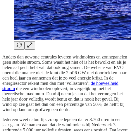
Anders dan gewone centrales leveren windmolens en zonnepanelen
geen stabiele stroom. Soms waait het niet of is het bewolkt en als je
helemaal pech hebt valt dat ook nog samen. De website van RVO
noemt die nuance niet. Je kunt die 2 of 6 GW niet doortrekken naar
een heel jaar en aannemen dat je zo veel energie krijgt. In de
energiesector rekent men dan met ‘vollasturen’;
de hoeveelheid
stroom
die een windmolen oplevert, in vergelijking met het
theoretische maximum. Daarbij neem je aan dat het vermogen het
hele jaar door volledig wordt benut en dat is nooit het geval. Bij
wind op zee gaat het dan om een percentage van 50%, de helft: bij
wind op land om grofweg een derde.
Iedereen weet natuurlijk zo op te lepelen dat er 8.760 uren in een
jaar gaan. We namen aan dat de windmolens bij Nederwiek 3
gedurende 5.000 uur volledig draaien, wees eens positief. Dat levert