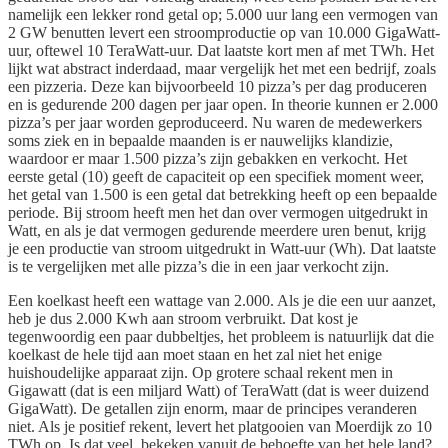
namelijk een lekker rond getal op; 5.000 uur lang een vermogen van
2 GW benutten levert een stroomproductie op van 10.000 GigaWatt-
uur, oftewel 10 TeraWatt-uur. Dat laatste kort men af met TWh. Het
lijkt wat abstract inderdaad, maar vergelijk het met een bedrijf, zoals
een pizzeria. Deze kan bijvoorbeeld 10 pizza’s per dag produceren
en is gedurende 200 dagen per jaar open. In theorie kunnen er 2.000
pizza’s per jaar worden geproduceerd. Nu waren de medewerkers
soms ziek en in bepaalde maanden is er nauwelijks klandizie,
waardoor er maar 1.500 pizza’s zijn gebakken en verkocht. Het
eerste getal (10) geeft de capaciteit op een specifiek moment weer,
het getal van 1.500 is een getal dat betrekking heeft op een bepaalde
periode. Bij stroom heeft men het dan over vermogen uitgedrukt in
Watt, en als je dat vermogen gedurende meerdere uren benut, krijg
je een productie van stroom uitgedrukt in Watt-uur (Wh). Dat laatste
is te vergelijken met alle pizza’s die in een jaar verkocht zijn.
Een koelkast heeft een wattage van 2.000. Als je die een uur aanzet,
heb je dus 2.000 Kwh aan stroom verbruikt. Dat kost je
tegenwoordig een paar dubbeltjes, het probleem is natuurlijk dat die
koelkast de hele tijd aan moet staan en het zal niet het enige
huishoudelijke apparaat zijn. Op grotere schaal rekent men in
Gigawatt (dat is een miljard Watt) of TeraWatt (dat is weer duizend
GigaWatt). De getallen zijn enorm, maar de principes veranderen
niet. Als je positief rekent, levert het platgooien van Moerdijk zo 10
TWh op. Is dat veel, bekeken vanuit de behoefte van het hele land?