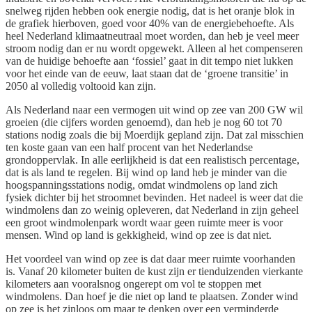
snelweg rijden hebben ook energie nodig, dat is het oranje blok in
de grafiek hierboven, goed voor 40% van de energiebehoefte. Als
heel Nederland klimaatneutraal moet worden, dan heb je veel meer
stroom nodig dan er nu wordt opgewekt. Alleen al het compenseren
van de huidige behoefte aan ‘fossiel’ gaat in dit tempo niet lukken
voor het einde van de eeuw, laat staan dat de ‘groene transitie’ in
2050 al volledig voltooid kan zijn.
Als Nederland naar een vermogen uit wind op zee van 200 GW wil
groeien (die cijfers worden genoemd), dan heb je nog 60 tot 70
stations nodig zoals die bij Moerdijk gepland zijn. Dat zal misschien
ten koste gaan van een half procent van het Nederlandse
grondoppervlak. In alle eerlijkheid is dat een realistisch percentage,
dat is als land te regelen. Bij wind op land heb je minder van die
hoogspanningsstations nodig, omdat windmolens op land zich
fysiek dichter bij het stroomnet bevinden. Het nadeel is weer dat die
windmolens dan zo weinig opleveren, dat Nederland in zijn geheel
een groot windmolenpark wordt waar geen ruimte meer is voor
mensen. Wind op land is gekkigheid, wind op zee is dat niet.
Het voordeel van wind op zee is dat daar meer ruimte voorhanden
is. Vanaf 20 kilometer buiten de kust zijn er tienduizenden vierkante
kilometers aan vooralsnog ongerept om vol te stoppen met
windmolens. Dan hoef je die niet op land te plaatsen. Zonder wind
op zee is het zinloos om maar te denken over een verminderde