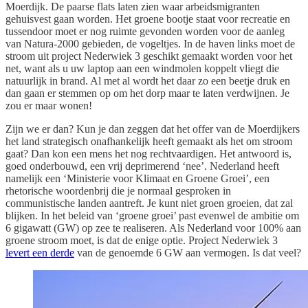
Moerdijk. De paarse flats laten zien waar arbeidsmigranten
gehuisvest gaan worden. Het groene bootje staat voor recreatie en
tussendoor moet er nog ruimte gevonden worden voor de aanleg
van Natura-2000 gebieden, de vogeltjes. In de haven links moet de
stroom uit project Nederwiek 3 geschikt gemaakt worden voor het
net, want als u uw laptop aan een windmolen koppelt vliegt die
natuurlijk in brand. Al met al wordt het daar zo een beetje druk en
dan gaan er stemmen op om het dorp maar te laten verdwijnen. Je
zou er maar wonen!
Zijn we er dan? Kun je dan zeggen dat het offer van de Moerdijkers
het land strategisch onafhankelijk heeft gemaakt als het om stroom
gaat? Dan kon een mens het nog rechtvaardigen. Het antwoord is,
goed onderbouwd, een vrij deprimerend ‘nee’. Nederland heeft
namelijk een ‘Ministerie voor Klimaat en Groene Groei’, een
rhetorische woordenbrij die je normaal gesproken in
communistische landen aantreft. Je kunt niet groen groeien, dat zal
blijken. In het beleid van ‘groene groei’ past evenwel de ambitie om
6 gigawatt (GW) op zee te realiseren. Als Nederland voor 100% aan
groene stroom moet, is dat de enige optie. Project Nederwiek 3
levert een derde
van de genoemde 6 GW aan vermogen. Is dat veel?