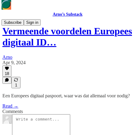
Arno’s Substack
Subscribe
Sign in
Vermeende voordelen Europees
digitaal ID…
Arno
Apr 9, 2024
18
1
Een Europees digitaal paspoort, waar was dat allemaal voor nodig?
Read →
Comments