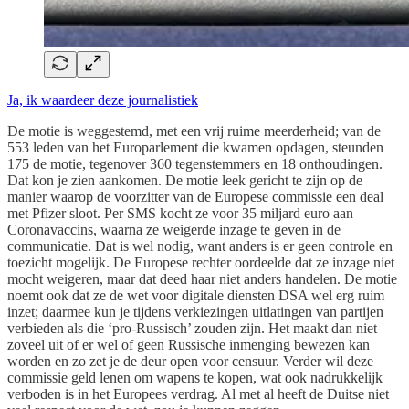
Ja, ik waardeer deze journalistiek
De motie is weggestemd, met een vrij ruime meerderheid; van de
553 leden van het Europarlement die kwamen opdagen, steunden
175 de motie, tegenover 360 tegenstemmers en 18 onthoudingen.
Dat kon je zien aankomen. De motie leek gericht te zijn op de
manier waarop de voorzitter van de Europese commissie een deal
met Pfizer sloot. Per SMS kocht ze voor 35 miljard euro aan
Coronavaccins, waarna ze weigerde inzage te geven in de
communicatie. Dat is wel nodig, want anders is er geen controle en
toezicht mogelijk. De Europese rechter oordeelde dat ze inzage niet
mocht weigeren, maar dat deed haar niet anders handelen. De motie
noemt ook dat ze de wet voor digitale diensten DSA wel erg ruim
inzet; daarmee kun je tijdens verkiezingen uitlatingen van partijen
verbieden als die ‘pro-Russisch’ zouden zijn. Het maakt dan niet
zoveel uit of er wel of geen Russische inmenging bewezen kan
worden en zo zet je de deur open voor censuur. Verder wil deze
commissie geld lenen om wapens te kopen, wat ook nadrukkelijk
verboden is in het Europees verdrag. Al met al heeft de Duitse niet