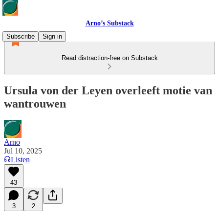
Arno’s Substack
Subscribe
Sign in
Read distraction-free on Substack
Ursula von der Leyen overleeft motie van
wantrouwen
Arno
Jul 10, 2025
Listen
43
3
2