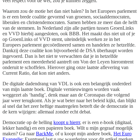
veel respect voor de wet, zou je kunnen zeggen.
Waarom zou de motie het dan niet halen? In het Europees parlement
is er een brede coalitie gevormd van groenen, sociaaldemocraten,
liberalen en christendemocraten. Samen hebben ze meer dan de helft
van de stemmen. In Nederland zijn alle partijen tussen GroenLinks
en VVD hierbij aangesloten, ook BBB. Het maakt dus niet uit of je
op GroenLinks of VVD stemt, uiteindelijk werken ze in het
Europees parlement gecoördineerd samen en handelen ze hetzelfde.
Dankzij deze coalitie kon bijvoorbeeld de DSA überhaupt worden
ingevoerd. Dan is het niet te verwachten dat je in hetzelfde
parlement een meerderheid aantreft om Von der Leyen hieromtrent
onderuit te schoffelen. Hierover ging onze laatste aflevering van
Current Ratio, dat kon niet anders.
De digitale dadendrang van VDL is ook een belangrijk onderdeel
van mijn laatste boek. Digitale vernieuwingen worden vaak
weggezet als ‘handig’, denk maar aan de Coronapas die volgend
jaar weer terugkomt. Als je wat beter naar het beleid kijkt, dan blijkt
al snel dat het zeer heftige maatregelen betreft die de democratie in
de kern wijzigen: allemaal zonder echt debat.
Democratie op de helling
koopt u hierrr
, er is een e-book (digitaal,
lekker handig) en een papieren boek. Wilt u mijn gegraaf mogelijk
maken? Ga naar
BackMe
, of u koopt mijn andere boek,
Het Euro
Evangelie
: Eventueel laat u uw waardering voor dit artikel merken