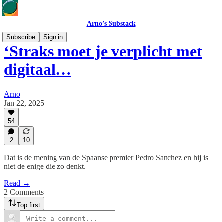
Arno’s Substack
Subscribe
Sign in
‘Straks moet je verplicht met
digitaal…
Arno
Jan 22, 2025
54
2
10
Dat is de mening van de Spaanse premier Pedro Sanchez en hij is
niet de enige die zo denkt.
Read →
2 Comments
Top first