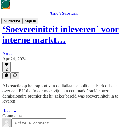
Arno’s Substack
Subscribe
Sign in
‘Soevereiniteit inleveren´ voor
interne markt…
Arno
Apr 24, 2024
2
Als reactie op het rapport van de Italiaanse politicus Enrico Letta
over een EU die ´meer moet zijn dan een markt´ stelde onze
demissionaire premier dat hij zeker bereid was soevereiniteit in te
leveren.
Read →
Comments