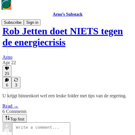
Arno’s Substack
Subscribe
Sign in
Rob Jetten doet NIETS tegen
de energiecrisis
Arno
Apr 22
26
6
3
U krijgt binnenkort wel een leuke folder met tips van de regering.
Read →
6 Comments
Top first