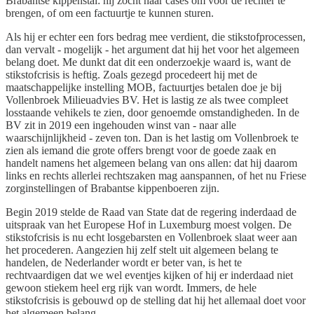
Brabantse kippenstal: hij zocht naar cases om voor de rechter te
brengen, of om een factuurtje te kunnen sturen.
Als hij er echter een fors bedrag mee verdient, die stikstofprocessen,
dan vervalt - mogelijk - het argument dat hij het voor het algemeen
belang doet. Me dunkt dat dit een onderzoekje waard is, want de
stikstofcrisis is heftig. Zoals gezegd procedeert hij met de
maatschappelijke instelling MOB, factuurtjes betalen doe je bij
Vollenbroek Milieuadvies BV. Het is lastig ze als twee compleet
losstaande vehikels te zien, door genoemde omstandigheden. In de
BV zit in 2019 een ingehouden winst van - naar alle
waarschijnlijkheid - zeven ton. Dan is het lastig om Vollenbroek te
zien als iemand die grote offers brengt voor de goede zaak en
handelt namens het algemeen belang van ons allen: dat hij daarom
links en rechts allerlei rechtszaken mag aanspannen, of het nu Friese
zorginstellingen of Brabantse kippenboeren zijn.
Begin 2019 stelde de Raad van State dat de regering inderdaad de
uitspraak van het Europese Hof in Luxemburg moest volgen. De
stikstofcrisis is nu echt losgebarsten en Vollenbroek slaat weer aan
het procederen. Aangezien hij zelf stelt uit algemeen belang te
handelen, de Nederlander wordt er beter van, is het te
rechtvaardigen dat we wel eventjes kijken of hij er inderdaad niet
gewoon stiekem heel erg rijk van wordt. Immers, de hele
stikstofcrisis is gebouwd op de stelling dat hij het allemaal doet voor
het algemeen belang.