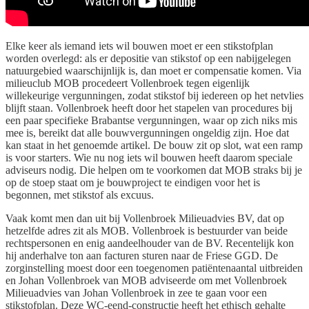
Elke keer als iemand iets wil bouwen moet er een stikstofplan
worden overlegd: als er depositie van stikstof op een nabijgelegen
natuurgebied waarschijnlijk is, dan moet er compensatie komen. Via
milieuclub MOB procedeert Vollenbroek tegen eigenlijk
willekeurige vergunningen, zodat stikstof bij iedereen op het netvlies
blijft staan. Vollenbroek heeft door het stapelen van procedures bij
een paar specifieke Brabantse vergunningen, waar op zich niks mis
mee is, bereikt dat alle bouwvergunningen ongeldig zijn. Hoe dat
kan staat in het genoemde artikel. De bouw zit op slot, wat een ramp
is voor starters. Wie nu nog iets wil bouwen heeft daarom speciale
adviseurs nodig. Die helpen om te voorkomen dat MOB straks bij je
op de stoep staat om je bouwproject te eindigen voor het is
begonnen, met stikstof als excuus.
Vaak komt men dan uit bij Vollenbroek Milieuadvies BV, dat op
hetzelfde adres zit als MOB. Vollenbroek is bestuurder van beide
rechtspersonen en enig aandeelhouder van de BV. Recentelijk kon
hij anderhalve ton aan facturen sturen naar de Friese GGD. De
zorginstelling moest door een toegenomen patiëntenaantal uitbreiden
en Johan Vollenbroek van MOB adviseerde om met Vollenbroek
Milieuadvies van Johan Vollenbroek in zee te gaan voor een
stikstofplan. Deze WC-eend-constructie heeft het ethisch gehalte