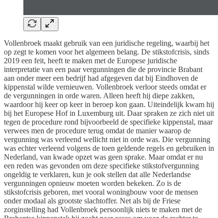
Vollenbroek maakt gebruik van een juridische regeling, waarbij het
op zegt te komen voor het algemeen belang. De stikstofcrisis, sinds
2019 een feit, heeft te maken met de Europese juridische
interpretatie van een paar vergunningen die de provincie Brabant
aan onder meer een bedrijf had afgegeven dat bij Eindhoven de
kippenstal wilde vernieuwen. Vollenbroek verloor steeds omdat er
de vergunningen in orde waren. Alleen heeft hij diepe zakken,
waardoor hij keer op keer in beroep kon gaan. Uiteindelijk kwam hij
bij het Europese Hof in Luxemburg uit. Daar spraken ze zich niet uit
tegen de procedure rond bijvoorbeeld de specifieke kippenstal, maar
verwees men de procedure terug omdat de manier waarop de
vergunning was verleend wellicht niet in orde was. Die vergunning
was echter verleend volgens de toen geldende regels en gebruiken in
Nederland, van kwade opzet was geen sprake. Maar omdat er nu
een reden was gevonden om deze specifieke stikstofvergunning
ongeldig te verklaren, kun je ook stellen dat alle Nederlandse
vergunningen opnieuw moeten worden bekeken. Zo is de
stikstofcrisis geboren, met vooral woningbouw voor de mensen
onder modaal als grootste slachtoffer. Net als bij de Friese
zorginstelling had Vollenbroek persoonlijk niets te maken met de