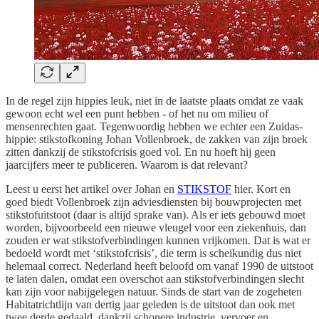
In de regel zijn hippies leuk, niet in de laatste plaats omdat ze vaak
gewoon echt wel een punt hebben - of het nu om milieu of
mensenrechten gaat. Tegenwoordig hebben we echter een Zuidas-
hippie: stikstofkoning Johan Vollenbroek, de zakken van zijn broek
zitten dankzij de stikstofcrisis goed vol. En nu hoeft hij geen
jaarcijfers meer te publiceren. Waarom is dat relevant?
Leest u eerst het artikel over Johan en
STIKSTOF
hier. Kort en
goed biedt Vollenbroek zijn adviesdiensten bij bouwprojecten met
stikstofuitstoot (daar is altijd sprake van). Als er iets gebouwd moet
worden, bijvoorbeeld een nieuwe vleugel voor een ziekenhuis, dan
zouden er wat stikstofverbindingen kunnen vrijkomen. Dat is wat er
bedoeld wordt met ‘stikstofcrisis’, die term is scheikundig dus niet
helemaal correct. Nederland heeft beloofd om vanaf 1990 de uitstoot
te laten dalen, omdat een overschot aan stikstofverbindingen slecht
kan zijn voor nabijgelegen natuur. Sinds de start van de zogeheten
Habitatrichtlijn van dertig jaar geleden is de uitstoot dan ook met
twee derde gedaald, dankzij schonere industrie, vervoer en