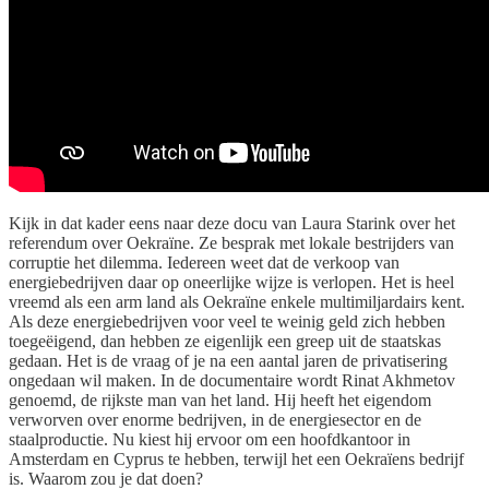
Kijk in dat kader eens naar deze docu van Laura Starink over het
referendum over Oekraïne. Ze besprak met lokale bestrijders van
corruptie het dilemma. Iedereen weet dat de verkoop van
energiebedrijven daar op oneerlijke wijze is verlopen. Het is heel
vreemd als een arm land als Oekraïne enkele multimiljardairs kent.
Als deze energiebedrijven voor veel te weinig geld zich hebben
toegeëigend, dan hebben ze eigenlijk een greep uit de staatskas
gedaan. Het is de vraag of je na een aantal jaren de privatisering
ongedaan wil maken. In de documentaire wordt Rinat Akhmetov
genoemd, de rijkste man van het land. Hij heeft het eigendom
verworven over enorme bedrijven, in de energiesector en de
staalproductie. Nu kiest hij ervoor om een hoofdkantoor in
Amsterdam en Cyprus te hebben, terwijl het een Oekraïens bedrijf
is. Waarom zou je dat doen?