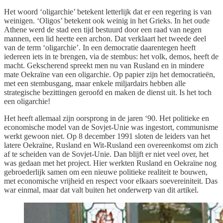
Het woord ‘oligarchie’ betekent letterlijk dat er een regering is van
weinigen. ‘Oligos’ betekent ook weinig in het Grieks. In het oude
Athene werd de stad een tijd bestuurd door een raad van negen
mannen, een lid heette een archon. Dat verklaart het tweede deel
van de term ‘oligarchie’. In een democratie daarentegen heeft
iedereen iets in te brengen, via de stembus: het volk, demos, heeft de
macht. Gekscherend spreekt men nu van Rusland en in mindere
mate Oekraïne van een oligarchie. Op papier zijn het democratieën,
met een stembusgang, maar enkele miljardairs hebben alle
strategische bezittingen geroofd en maken de dienst uit. Is het toch
een oligarchie!
Het heeft allemaal zijn oorsprong in de jaren ‘90. Het politieke en
economische model van de Sovjet-Unie was ingestort, communisme
werkt gewoon niet. Op 8 december 1991 sloten de leiders van het
latere Oekraïne, Rusland en Wit-Rusland een overeenkomst om zich
af te scheiden van de Sovjet-Unie. Dan blijft er niet veel over, het
was gedaan met het project. Hier werkten Rusland en Oekraïne nog
gebroederlijk samen om een nieuwe politieke realiteit te bouwen,
met economische vrijheid en respect voor elkaars soevereiniteit. Das
war einmal, maar dat valt buiten het onderwerp van dit artikel.