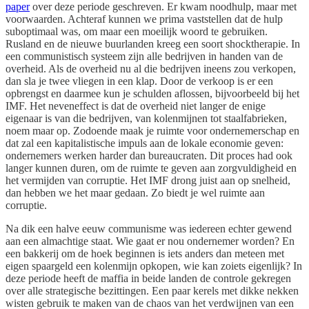
paper
over deze periode geschreven. Er kwam noodhulp, maar met
voorwaarden. Achteraf kunnen we prima vaststellen dat de hulp
suboptimaal was, om maar een moeilijk woord te gebruiken.
Rusland en de nieuwe buurlanden kreeg een soort shocktherapie. In
een communistisch systeem zijn alle bedrijven in handen van de
overheid. Als de overheid nu al die bedrijven ineens zou verkopen,
dan sla je twee vliegen in een klap. Door de verkoop is er een
opbrengst en daarmee kun je schulden aflossen, bijvoorbeeld bij het
IMF. Het neveneffect is dat de overheid niet langer de enige
eigenaar is van die bedrijven, van kolenmijnen tot staalfabrieken,
noem maar op. Zodoende maak je ruimte voor ondernemerschap en
dat zal een kapitalistische impuls aan de lokale economie geven:
ondernemers werken harder dan bureaucraten. Dit proces had ook
langer kunnen duren, om de ruimte te geven aan zorgvuldigheid en
het vermijden van corruptie. Het IMF drong juist aan op snelheid,
dan hebben we het maar gedaan. Zo biedt je wel ruimte aan
corruptie.
Na dik een halve eeuw communisme was iedereen echter gewend
aan een almachtige staat. Wie gaat er nou ondernemer worden? En
een bakkerij om de hoek beginnen is iets anders dan meteen met
eigen spaargeld een kolenmijn opkopen, wie kan zoiets eigenlijk? In
deze periode heeft de maffia in beide landen de controle gekregen
over alle strategische bezittingen. Een paar kerels met dikke nekken
wisten gebruik te maken van de chaos van het verdwijnen van een