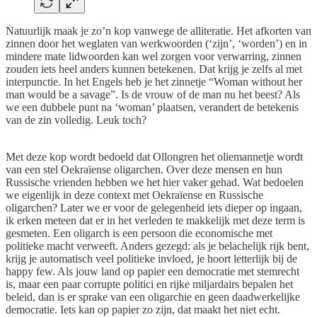
Natuurlijk maak je zo’n kop vanwege de alliteratie. Het afkorten van
zinnen door het weglaten van werkwoorden (‘zijn’, ‘worden’) en in
mindere mate lidwoorden kan wel zorgen voor verwarring, zinnen
zouden iets heel anders kunnen betekenen. Dat krijg je zelfs al met
interpunctie. In het Engels heb je het zinnetje “Woman without her
man would be a savage”. Is de vrouw of de man nu het beest? Als
we een dubbele punt na ‘woman’ plaatsen, verandert de betekenis
van de zin volledig. Leuk toch?
Met deze kop wordt bedoeld dat Ollongren het oliemannetje wordt
van een stel Oekraïense oligarchen. Over deze mensen en hun
Russische vrienden hebben we het hier vaker gehad. Wat bedoelen
we eigenlijk in deze context met Oekraïense en Russische
oligarchen? Later we er voor de gelegenheid iets dieper op ingaan,
ik erken meteen dat er in het verleden te makkelijk met deze term is
gesmeten. Een oligarch is een persoon die economische met
politieke macht verweeft. Anders gezegd: als je belachelijk rijk bent,
krijg je automatisch veel politieke invloed, je hoort letterlijk bij de
happy few. Als jouw land op papier een democratie met stemrecht
is, maar een paar corrupte politici en rijke miljardairs bepalen het
beleid, dan is er sprake van een oligarchie en geen daadwerkelijke
democratie. Iets kan op papier zo zijn, dat maakt het niet echt.