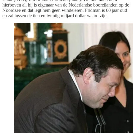
hierboven al, hij is eigenaar van de Nederlandse booreilanden op de
Noordzee en dat legt hem geen windeieren. Fridman is 60 jaar oud
en zal tussen de tien en twintig miljard dollar waard zijn.