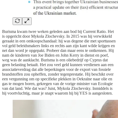
Burisma kwam twee weken geleden aan bod bij Current Ratio. Het
is opgericht door Mykola Zlochevsky. In 2015 was hij verwikkeld
geraakt in een omkoopschandaal: hij was degene die met sporttassen
vol geld beleidsmakers links en rechts aan zijn kant wilde krijgen en
net dan word je opgepakt. Probeer dan maar eens te ontkennen. Hij
nam de kinderen van Joe Biden en John Kerry in dienst en poef,
weg was de aanklacht. Burisma is een oliebedrijf op Cyprus dat
geen belasting betaalt. Het zou veel geld kunnen verdienen aan een
associatieverdrag dat alle beperkingen voor de export van fossiele
brandstoffen zou opheffen, zonder tegenprestatie. Hij beschikt over
een vergunning om op specifieke plekken in Oekraïne naar olie en
gas te mogen boren, gekregen van de vorige minister van Ecologie
van dat land. Wie dat was? Juist, Mykola Zlochevsky. Inmiddels is
hij voortvluchtig, maar je snapt waarom hij bij YES is aangesloten.