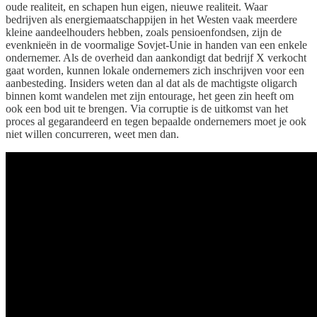
oude realiteit, en schapen hun eigen, nieuwe realiteit. Waar
bedrijven als energiemaatschappijen in het Westen vaak meerdere
kleine aandeelhouders hebben, zoals pensioenfondsen, zijn de
evenknieën in de voormalige Sovjet-Unie in handen van een enkele
ondernemer. Als de overheid dan aankondigt dat bedrijf X verkocht
gaat worden, kunnen lokale ondernemers zich inschrijven voor een
aanbesteding. Insiders weten dan al dat als de machtigste oligarch
binnen komt wandelen met zijn entourage, het geen zin heeft om
ook een bod uit te brengen. Via corruptie is de uitkomst van het
proces al gegarandeerd en tegen bepaalde ondernemers moet je ook
niet willen concurreren, weet men dan.