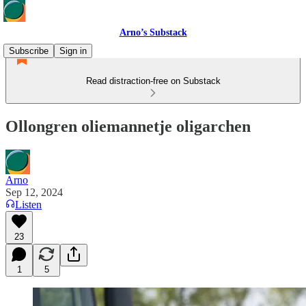
Arno’s Substack
Subscribe
Sign in
Read distraction-free on Substack
Ollongren oliemannetje oligarchen
Arno
Sep 12, 2024
Listen
23
1
5