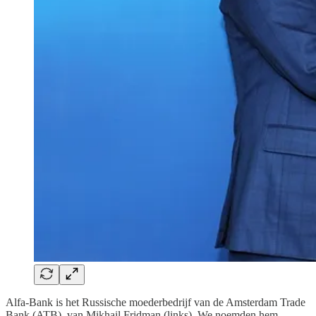
Alfa-Bank is het Russische moederbedrijf van de Amsterdam Trade
Bank (ATB), van Mikhail Fridman (links). We noemden hem