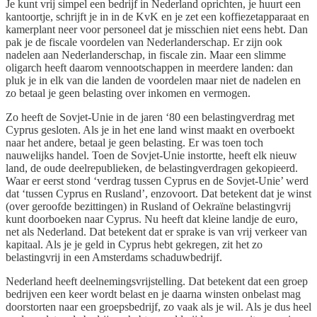
Je kunt vrij simpel een bedrijf in Nederland oprichten, je huurt een
kantoortje, schrijft je in in de KvK en je zet een koffiezetapparaat en
kamerplant neer voor personeel dat je misschien niet eens hebt. Dan
pak je de fiscale voordelen van Nederlanderschap. Er zijn ook
nadelen aan Nederlanderschap, in fiscale zin. Maar een slimme
oligarch heeft daarom vennootschappen in meerdere landen: dan
pluk je in elk van die landen de voordelen maar niet de nadelen en
zo betaal je geen belasting over inkomen en vermogen.
Zo heeft de Sovjet-Unie in de jaren ‘80 een belastingverdrag met
Cyprus gesloten. Als je in het ene land winst maakt en overboekt
naar het andere, betaal je geen belasting. Er was toen toch
nauwelijks handel. Toen de Sovjet-Unie instortte, heeft elk nieuw
land, de oude deelrepublieken, de belastingverdragen gekopieerd.
Waar er eerst stond ‘verdrag tussen Cyprus en de Sovjet-Unie’ werd
dat ‘tussen Cyprus en Rusland’, enzovoort. Dat betekent dat je winst
(over geroofde bezittingen) in Rusland of Oekraïne belastingvrij
kunt doorboeken naar Cyprus. Nu heeft dat kleine landje de euro,
net als Nederland. Dat betekent dat er sprake is van vrij verkeer van
kapitaal. Als je je geld in Cyprus hebt gekregen, zit het zo
belastingvrij in een Amsterdams schaduwbedrijf.
Nederland heeft deelnemingsvrijstelling. Dat betekent dat een groep
bedrijven een keer wordt belast en je daarna winsten onbelast mag
doorstorten naar een groepsbedrijf, zo vaak als je wil. Als je dus heel