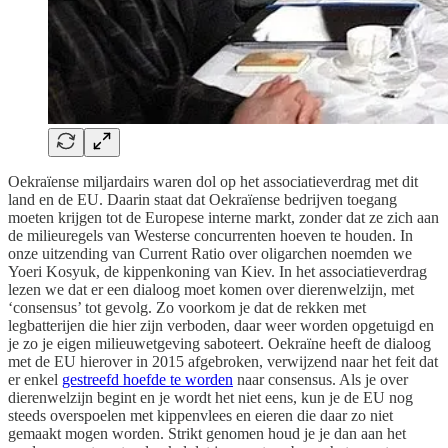
Oekraïense miljardairs waren dol op het associatieverdrag met dit
land en de EU. Daarin staat dat Oekraïense bedrijven toegang
moeten krijgen tot de Europese interne markt, zonder dat ze zich aan
de milieuregels van Westerse concurrenten hoeven te houden. In
onze uitzending van Current Ratio over oligarchen noemden we
Yoeri Kosyuk, de kippenkoning van Kiev. In het associatieverdrag
lezen we dat er een dialoog moet komen over dierenwelzijn, met
‘consensus’ tot gevolg. Zo voorkom je dat de rekken met
legbatterijen die hier zijn verboden, daar weer worden opgetuigd en
je zo je eigen milieuwetgeving saboteert. Oekraïne heeft de dialoog
met de EU hierover in 2015 afgebroken, verwijzend naar het feit dat
er enkel
gestreefd hoefde te worden
naar consensus. Als je over
dierenwelzijn begint en je wordt het niet eens, kun je de EU nog
steeds overspoelen met kippenvlees en eieren die daar zo niet
gemaakt mogen worden. Strikt genomen houd je je dan aan het