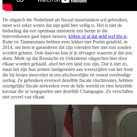
De oligarch die Nederland als fiscaal tussenstation wil gebruiken,
moet wel zeker weten dat zijn geld hier veilig is. Het is niet de
bedoeling dat een openbaar ministerie een beetje in die
brievenbussen gaat lopen neuzen,
kijken of al dat geld wel fris is
.
Rutte en Timmermans hebben eens lekker met Poetin getafeld, in
2014, om hem te garanderen dat zijn vrienden hier met rust zouden
worden gelaten. Ook daarvan kun je je afvragen waarom je dat zou
doen. Merk op dat Russische en Oekraïense oligarchen hier door
elkaar worden gehaald, alsof het een land zou zijn. Dat is niet zo,
maar het zijn hun armere landgenoten aan weerszijden van het front
die bij bosjes sneuvelen in een afschuwelijke en vooral overbodige
oorlog. Ze gebruiken evenwel dezelfde fiscale vluchtroutes, hebben
soortgelijke fiscale netwerken over de hele wereld en eten hetzelfde
kaviaar die ze wegspoelen met dezelfde Champagne. Ze verschillen
niet zoveel van elkaar.