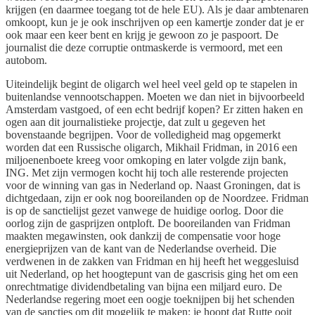
krijgen (en daarmee toegang tot de hele EU). Als je daar ambtenaren
omkoopt, kun je je ook inschrijven op een kamertje zonder dat je er
ook maar een keer bent en krijg je gewoon zo je paspoort. De
journalist die deze corruptie ontmaskerde is vermoord, met een
autobom.
Uiteindelijk begint de oligarch wel heel veel geld op te stapelen in
buitenlandse vennootschappen. Moeten we dan niet in bijvoorbeeld
Amsterdam vastgoed, of een echt bedrijf kopen? Er zitten haken en
ogen aan dit journalistieke projectje, dat zult u gegeven het
bovenstaande begrijpen. Voor de volledigheid mag opgemerkt
worden dat een Russische oligarch, Mikhail Fridman, in 2016 een
miljoenenboete kreeg voor omkoping en later volgde zijn bank,
ING. Met zijn vermogen kocht hij toch alle resterende projecten
voor de winning van gas in Nederland op. Naast Groningen, dat is
dichtgedaan, zijn er ook nog booreilanden op de Noordzee. Fridman
is op de sanctielijst gezet vanwege de huidige oorlog. Door die
oorlog zijn de gasprijzen ontploft. De booreilanden van Fridman
maakten megawinsten, ook dankzij de compensatie voor hoge
energieprijzen van de kant van de Nederlandse overheid. Die
verdwenen in de zakken van Fridman en hij heeft het weggesluisd
uit Nederland, op het hoogtepunt van de gascrisis ging het om een
onrechtmatige dividendbetaling van bijna een miljard euro. De
Nederlandse regering moet een oogje toeknijpen bij het schenden
van de sancties om dit mogelijk te maken: je hoopt dat Rutte ooit