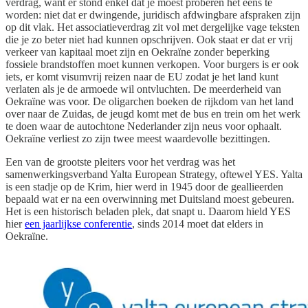
verdrag, want er stond enkel dat je moest proberen het eens te
worden: niet dat er dwingende, juridisch afdwingbare afspraken zijn
op dit vlak. Het associatieverdrag zit vol met dergelijke vage teksten
die je zo beter niet had kunnen opschrijven. Ook staat er dat er vrij
verkeer van kapitaal moet zijn en Oekraïne zonder beperking
fossiele brandstoffen moet kunnen verkopen. Voor burgers is er ook
iets, er komt visumvrij reizen naar de EU zodat je het land kunt
verlaten als je de armoede wil ontvluchten. De meerderheid van
Oekraïne was voor. De oligarchen boeken de rijkdom van het land
over naar de Zuidas, de jeugd komt met de bus en trein om het werk
te doen waar de autochtone Nederlander zijn neus voor ophaalt.
Oekraïne verliest zo zijn twee meest waardevolle bezittingen.
Een van de grootste pleiters voor het verdrag was het
samenwerkingsverband Yalta European Strategy, oftewel YES. Yalta
is een stadje op de Krim, hier werd in 1945 door de geallieerden
bepaald wat er na een overwinning met Duitsland moest gebeuren.
Het is een historisch beladen plek, dat snapt u. Daarom hield YES
hier
een jaarlijkse conferentie
, sinds 2014 moet dat elders in
Oekraïne.