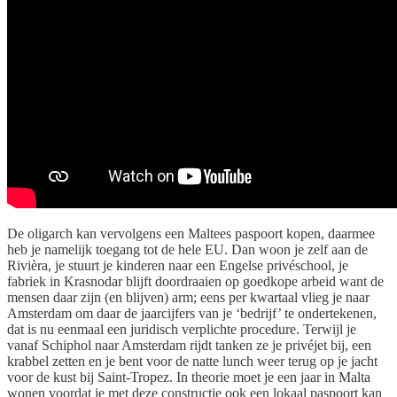
De oligarch kan vervolgens een Maltees paspoort kopen, daarmee
heb je namelijk toegang tot de hele EU. Dan woon je zelf aan de
Rivièra, je stuurt je kinderen naar een Engelse privéschool, je
fabriek in Krasnodar blijft doordraaien op goedkope arbeid want de
mensen daar zijn (en blijven) arm; eens per kwartaal vlieg je naar
Amsterdam om daar de jaarcijfers van je ‘bedrijf’ te ondertekenen,
dat is nu eenmaal een juridisch verplichte procedure. Terwijl je
vanaf Schiphol naar Amsterdam rijdt tanken ze je privéjet bij, een
krabbel zetten en je bent voor de natte lunch weer terug op je jacht
voor de kust bij Saint-Tropez. In theorie moet je een jaar in Malta
wonen voordat je met deze constructie ook een lokaal paspoort kan