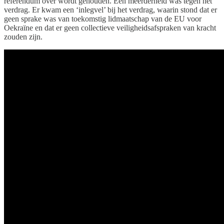
referendum over wordt gehouden. Een meerderheid was tegen het
verdrag. Er kwam een ‘inlegvel’ bij het verdrag, waarin stond dat er
geen sprake was van toekomstig lidmaatschap van de EU voor
Oekraïne en dat er geen collectieve veiligheidsafspraken van kracht
zouden zijn.