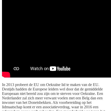
In 2013 probeert de EU om Oekraïne lid te maken van de EU.
Destijds hadden de Europese leiders wel door dat de gemiddelde
Europeaan niet bereid zou zijn om te sterven voor Oekraïne. Een
Nederlander zal zich meer verwant voelen met een Belg dan een
inwoner van het Donetsbekken. Als voorbereiding op het
lidmaatschap komt er een associatieverdrag, waar in 2016 een