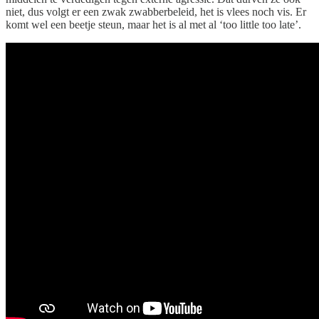
niet, dus volgt er een zwak zwabberbeleid, het is vlees noch vis. Er
komt wel een beetje steun, maar het is al met al ‘too little too late’.