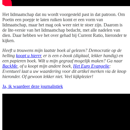
Het lidmaatschap dat nu wordt voorgesteld past in dat patroon. Om
Poetin een poepje te laten ruiken komt er een vorm van
lidmaatschap, maar het mag ook weer niet te stoer zijn. Daarom is
de lite-versie van het lidmaatschap bedacht, met alle nadelen van
dien. Daar hebben we het over gehad bij Current Ratio, hieronder te
kijken.
Heeft u trouwens mijn laatste boek al gelezen? Democratie op de
helling
koopt u hierrr
, er is een e-book (digitaal, lekker handig) en
een papieren boek. Wilt u mijn gegraaf mogelijk maken? Ga naar
BackMe
, of u koopt mijn andere boek,
Het Euro Evangelie
:
Eventueel laat u uw waardering voor dit artikel merken via de knop
hieronder. Of gewoon lekker niet. Veel kijkplezier!
Ja, ik waardeer deze journalistiek