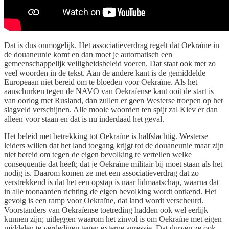
Dat is dus onmogelijk. Het associatieverdrag regelt dat Oekraïne in
de douaneunie komt en dan moet je automatisch een
gemeenschappelijk veiligheidsbeleid voeren. Dat staat ook met zo
veel woorden in de tekst. Aan de andere kant is de gemiddelde
Europeaan niet bereid om te bloeden voor Oekraïne. Als het
aanschurken tegen de NAVO van Oekraïense kant ooit de start is
van oorlog met Rusland, dan zullen er geen Westerse troepen op het
slagveld verschijnen. Alle mooie woorden ten spijt zal Kiev er dan
alleen voor staan en dat is nu inderdaad het geval.
Het beleid met betrekking tot Oekraïne is halfslachtig. Westerse
leiders willen dat het land toegang krijgt tot de douaneunie maar zijn
niet bereid om tegen de eigen bevolking te vertellen welke
consequentie dat heeft; dat je Oekraïne militair bij moet staan als het
nodig is. Daarom komen ze met een associatieverdrag dat zo
verstrekkend is dat het een opstap is naar lidmaatschap, waarna dat
in alle toonaarden richting de eigen bevolking wordt ontkend. Het
gevolg is een ramp voor Oekraïne, dat land wordt verscheurd.
Voorstanders van Oekraïense toetreding hadden ook wel eerlijk
kunnen zijn; uitleggen waarom het zinvol is om Oekraïne met eigen
middelen te verdedigen tegen externe agressie. Dat durven ze ook