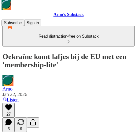
Arno’s Substack
Subscribe
Sign in
Read distraction-free on Substack
Oekraïne komt lafjes bij de EU met een
'membership-lite'
Arno
Jan 22, 2026
Listen
27
6
6