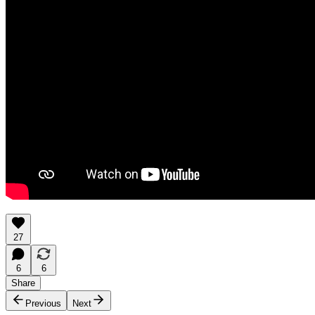
27
6
6
Share
Previous
Next