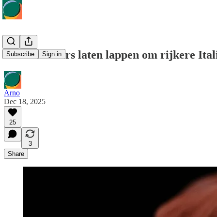
‘Nederlanders laten lappen om rijkere Ital
Subscribe
Sign in
Arno
Dec 18, 2025
25
3
Share