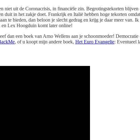
en niet uit de Coronacrisis, in financiële zin. Begrotingstekorten bli
 een duit in het zakje doet. Frankrijk en Italië hebben hoge tekorten 
an te bieden, dan beloon je slecht gedrag en krijg je daar meer van. I
k en Lex Hoogduin komt later online!
Geef dan een boek van Arno Wellens aan je schoonmoeder! Democratie 
BackMe
, of u koopt mijn andere boek,
Het Euro Evangelie
: Eventueel 