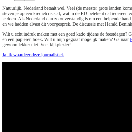
Natuurlijk, Nederland betaalt wel. Veel (de meeste) grote landen kom
steven je op een kredietcrisis af, wat in de EU betekent dat iedereen
te doen. Als Nederland dan zo onverstandig is om een helpende hand a
en we hadden alvast dit voorgesprek. De discussie met Harald Benin
Wilt u echt indruk maken met een goed kado tijdens de feestdagen? 
en een papieren boek. Wilt u mijn gegraaf mogelijk maken? Ga naar
gewoon lekker niet. Veel kijkplezier!
Ja, ik waardeer deze journalistiek