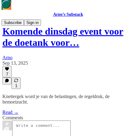
Arno’s Substack
Subscribe
Sign in
Komende dinsdag event voor
de doetank voor…
Arno
Sep 13, 2025
7
1
Knettergek word je van de belastingen, de regeldruk, de
bemoeizucht.
Read →
Comments