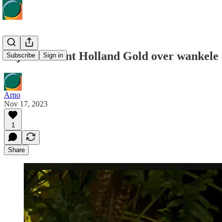
Kijken: Event Holland Gold over wankele
Subscribe
Sign in
Arno
Nov 17, 2023
1
Share