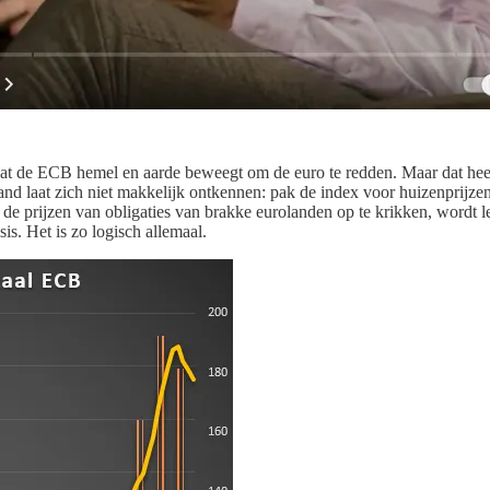
t de ECB hemel en aarde beweegt om de euro te redden. Maar dat heeft 
band laat zich niet makkelijk ontkennen: pak de index voor huizenprijz
 om de prijzen van obligaties van brakke eurolanden op te krikken, wor
is. Het is zo logisch allemaal.