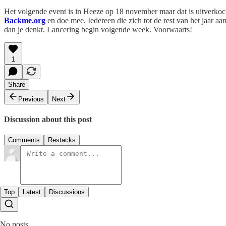
Het volgende event is in Heeze op 18 november maar dat is uitverkoch
Backme.org
en doe mee. Iedereen die zich tot de rest van het jaar aa
dan je denkt. Lancering begin volgende week. Voorwaarts!
1
Share
Previous
Next
Discussion about this post
Comments
Restacks
Top
Latest
Discussions
No posts