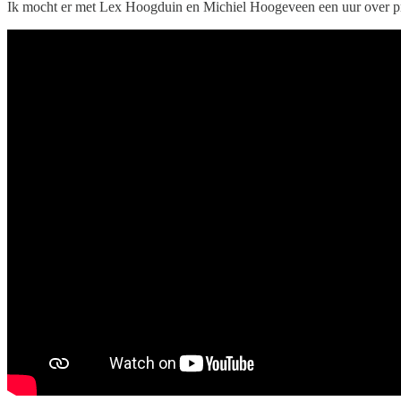
Ik mocht er met Lex Hoogduin en Michiel Hoogeveen een uur over prat