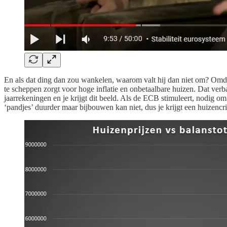
En als dat ding dan zou wankelen, waarom valt hij dan niet om? Omda
te scheppen zorgt voor hoge inflatie en onbetaalbare huizen. Dat ver
jaarrekeningen en je krijgt dit beeld. Als de ECB stimuleert, nodig
‘pandjes’ duurder maar bijbouwen kan niet, dus je krijgt een huizencris