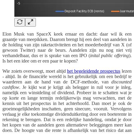
Elon Musk van SpaceX keek ernaar en dacht: daar wil ik een
graantje van meepikken. Daarom brengt hij een deel van aandelen in
de holding van zijn raketactiviteiten en het moederbedrijf van X (of
gewoon Twitter) naar de beurs. Aandelen zijn nu nog niet vrij
verhandelbaar, dus er is sprake van een IPO (
inital public offering
).
Is het een idee om er een paar te kopen?
Wie zoiets overweegt, moet altijd
het begeleidende prospectus
lezen
- altijd. In de financiële wereld is het gebruikelijk om een bedrijf te
waarderen aan de hand van de DCF-methode, van
discounted
cashflow
. Je kijkt wat je krijgt als belegger in ruil voor je inleg,
namelijk een winstdeling of dividend. Probeer in te schatten wat je
op korte en lange termijn redelijkerwijs mag verwachten, met de
kennis uit het prospectus in het achterhoofd. Dan moet je ook de
groeimogelijkheden inschatten, geen sinecure, vooruit. Vervolgens
verlaag je elke toekomstige dividenduitkering door een boeterente in
rekening te brengen. Dat is een redelijke handeling, omdat je door
het kopen van de aandelen geen alternatieve beleggingen meer kan
doen. De hoogte van die rente is afhankelijk van het risico dat aan