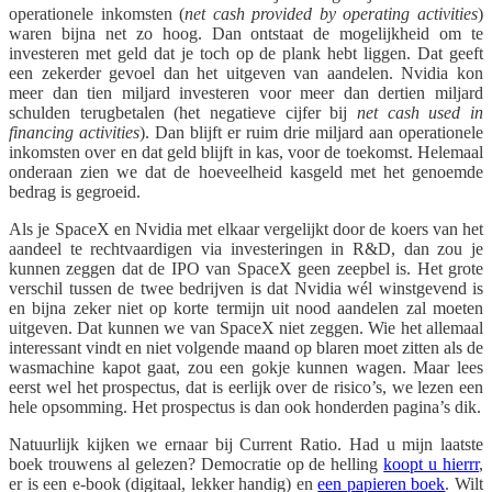
operationele inkomsten (
net cash provided by operating activities
)
waren bijna net zo hoog. Dan ontstaat de mogelijkheid om te
investeren met geld dat je toch op de plank hebt liggen. Dat geeft
een zekerder gevoel dan het uitgeven van aandelen. Nvidia kon
meer dan tien miljard investeren voor meer dan dertien miljard
schulden terugbetalen (het negatieve cijfer bij
net cash used in
financing activities
). Dan blijft er ruim drie miljard aan operationele
inkomsten over en dat geld blijft in kas, voor de toekomst. Helemaal
onderaan zien we dat de hoeveelheid kasgeld met het genoemde
bedrag is gegroeid.
Als je SpaceX en Nvidia met elkaar vergelijkt door de koers van het
aandeel te rechtvaardigen via investeringen in R&D, dan zou je
kunnen zeggen dat de IPO van SpaceX geen zeepbel is. Het grote
verschil tussen de twee bedrijven is dat Nvidia wél winstgevend is
en bijna zeker niet op korte termijn uit nood aandelen zal moeten
uitgeven. Dat kunnen we van SpaceX niet zeggen. Wie het allemaal
interessant vindt en niet volgende maand op blaren moet zitten als de
wasmachine kapot gaat, zou een gokje kunnen wagen. Maar lees
eerst wel het prospectus, dat is eerlijk over de risico’s, we lezen een
hele opsomming. Het prospectus is dan ook honderden pagina’s dik.
Natuurlijk kijken we ernaar bij Current Ratio. Had u mijn laatste
boek trouwens al gelezen? Democratie op de helling
koopt u hierrr
,
er is een e-book (digitaal, lekker handig) en
een papieren boek
. Wilt