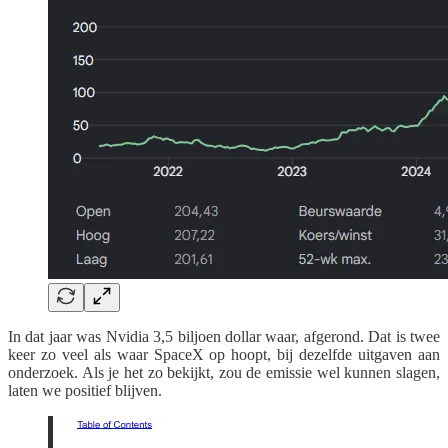
In dat jaar was Nvidia 3,5 biljoen dollar waar, afgerond. Dat is twee
keer zo veel als waar SpaceX op hoopt, bij dezelfde uitgaven aan
onderzoek. Als je het zo bekijkt, zou de emissie wel kunnen slagen,
laten we positief blijven.