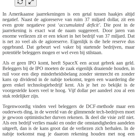
In Amerikaanse jaarrekeningen is een getal tussen haakjes altijd
negatief. Naast de agioreserve van ruim 37 miljard dollar, zit een
even grote negatieve post ‘
accumulated deficit’
. Die post in de
jaarrekening is exact wat de naam suggereert. Door jaren van
enorme verliezen zit er een tekort in het bedrijf van 37 miljard. Dat
is net zo veel als de agioreserve. Eigenlijk is die hele reserve dus
opgebrand. Dat gebeurt wel vaker bij startende bedrijven, maar
potentiële beleggers mogen er wel even bij stilstaan.
Als er geen IPO komt, heeft SpaceX een acuut gebrek aan geld.
Beleggers bij de IPO moeten de zaak eigenlijk draaiende houden, in
ruil voor een diep minderheidsbelang zonder stemrecht en zonder
kans op dividend in de nabije toekomst, tegen een waardering die
geen enkel technologiebedrijf kent. Als je het zo bekijkt is de
voorgestelde koers veel te hoog. Vijf dollar per aandeel zou al een
stuk redelijker zijn.
Tegenwoordig vinden veel beleggers de DCF-methode maar een
ouderwets ding, in de wereld van de glimmende tech-bedrijven moet
je gewoon optimistischer durven rekenen. Ik deel die visie zelf niet.
Als een bedrijf verlies maakt en onder die omstandigheden aandelen
uitgeeft, dan is de kans groot dat de verliezen zich herhalen. In de
nabije toekomst mag je daarom rekening houden met nog een