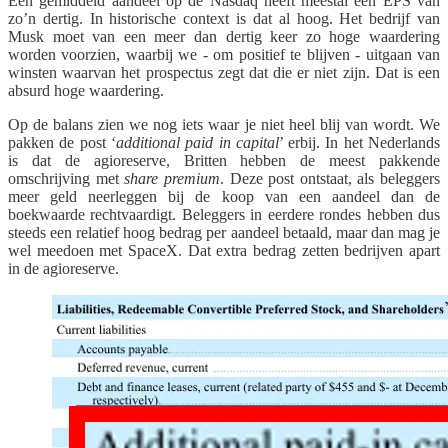
Een gemiddeld aandeel op de Nasdaq heeft meestal een EPS van
zo’n dertig. In historische context is dat al hoog. Het bedrijf van
Musk moet van een meer dan dertig keer zo hoge waardering
worden voorzien, waarbij we - om positief te blijven - uitgaan van
winsten waarvan het prospectus zegt dat die er niet zijn. Dat is een
absurd hoge waardering.
Op de balans zien we nog iets waar je niet heel blij van wordt. We
pakken de post ‘
additional paid in capital
’ erbij. In het Nederlands
is dat de agioreserve, Britten hebben de meest pakkende
omschrijving met
share premium
. Deze post ontstaat, als beleggers
meer geld neerleggen bij de koop van een aandeel dan de
boekwaarde rechtvaardigt. Beleggers in eerdere rondes hebben dus
steeds een relatief hoog bedrag per aandeel betaald, maar dan mag je
wel meedoen met SpaceX. Dat extra bedrag zetten bedrijven apart
in de agioreserve.