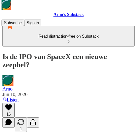
Arno’s Substack
Subscribe
Sign in
Read distraction-free on Substack
Is de IPO van SpaceX een nieuwe
zeepbel?
Arno
Jun 10, 2026
Listen
16
1