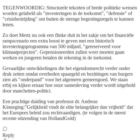
TEGENWOORDIG: Structurele tekorten of brede politieke wensen
worden gelabeld als "investeringen in de toekomst", "defensie" of
"crisisbestrijding" om buiten de strenge begrotingsregels te kunnen
lenen.
Zo doet Mertz nu ook een flinke duit in het zakje om het financiële
rampscenario een extra boost te geven met een historisch
investeringsprogramma van 500 miljard, "gereserveerd voor
klimaatprojecten". Gepensioneerden zullen weer moeten gaan
werken en jongeren betalen de rekening in de toekomst.
Gevaarlijke ontwikkelingen die het eigendomsrecht verder onder
druk zetten omdat overheden spaargeld en bezittingen van burgers
zien als "onderpand" voor het algemeen gemeengoed. We staan
erbij en kijken ernaar hoe onze samenleving verder wordt uitgehold
door manchetten-politici.
Een prachtige duiding van professor dr. Andreas
Kinneging:"Gelijkheid vindt de elite belangrijker dan vrijheid" dat
het Europees beleid zou rechtvaardigen. (te volgen in de meest
recente uitzending van HollandGold)
Reply