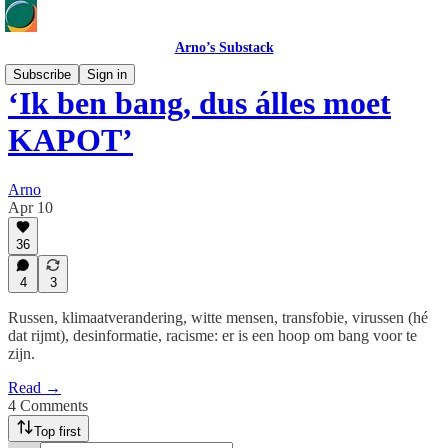
Arno’s Substack
Subscribe
Sign in
‘Ik ben bang, dus álles moet
KAPOT’
Arno
Apr 10
36
4
3
Russen, klimaatverandering, witte mensen, transfobie, virussen (hé
dat rijmt), desinformatie, racisme: er is een hoop om bang voor te
zijn.
Read →
4 Comments
Top first