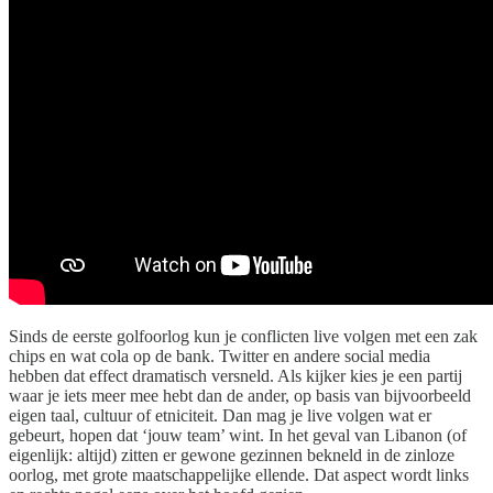
Sinds de eerste golfoorlog kun je conflicten live volgen met een zak
chips en wat cola op de bank. Twitter en andere social media
hebben dat effect dramatisch versneld. Als kijker kies je een partij
waar je iets meer mee hebt dan de ander, op basis van bijvoorbeeld
eigen taal, cultuur of etniciteit. Dan mag je live volgen wat er
gebeurt, hopen dat ‘jouw team’ wint. In het geval van Libanon (of
eigenlijk: altijd) zitten er gewone gezinnen bekneld in de zinloze
oorlog, met grote maatschappelijke ellende. Dat aspect wordt links