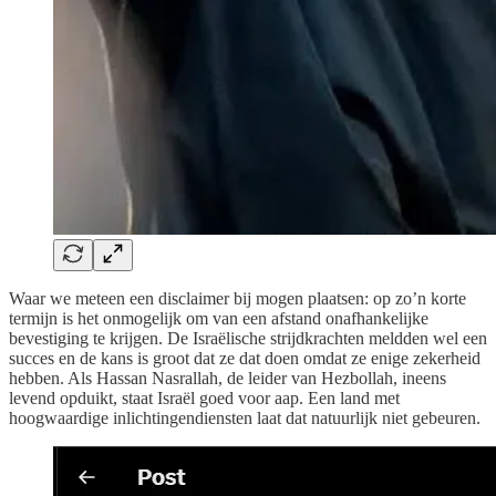
Waar we meteen een disclaimer bij mogen plaatsen: op zo’n korte
termijn is het onmogelijk om van een afstand onafhankelijke
bevestiging te krijgen. De Israëlische strijdkrachten meldden wel een
succes en de kans is groot dat ze dat doen omdat ze enige zekerheid
hebben. Als Hassan Nasrallah, de leider van Hezbollah, ineens
levend opduikt, staat Israël goed voor aap. Een land met
hoogwaardige inlichtingendiensten laat dat natuurlijk niet gebeuren.