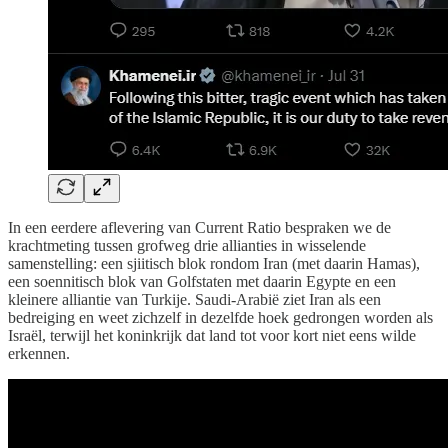
In een eerdere aflevering van Current Ratio bespraken we de
krachtmeting tussen grofweg drie allianties in wisselende
samenstelling: een sjiitisch blok rondom Iran (met daarin Hamas),
een soennitisch blok van Golfstaten met daarin Egypte en een
kleinere alliantie van Turkije. Saudi-Arabië ziet Iran als een
bedreiging en weet zichzelf in dezelfde hoek gedrongen worden als
Israël, terwijl het koninkrijk dat land tot voor kort niet eens wilde
erkennen.