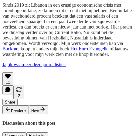
Sinds 2019 zit Libanon in een ernstige economische crisis met
torenhoge inflatie, ze kunnen dit er echt niet bij hebben. Een inflatie
van tweehonderd procent betekent dat een vast salaris of een
hoeveelheid spaargeld in een jaar twee derde van zijn waarde
verliest, en dan breekt er een nieuw jaar aan met oorlog. Hier praten
we dinsdag verder over bij Current Ratio. Nu komt net de
bevestiging binnen van Hezbollah, Nasrallah is inderdaad
omgekomen. Wordt vervolgd. Mijn werk ondersteunen kan via
Backme
, koopt u anders mijn boek
Het Euro Evangelie
of laat uw
waardering voor mijn werk zien met de knop hieronder.
Ja, ik waardeer deze journalistiek
11
2
Share
Previous
Next
Discussion about this post
Comments
Restacks