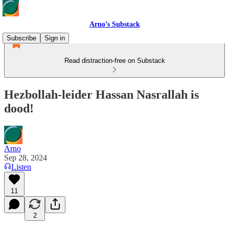
Arno’s Substack
Subscribe
Sign in
Read distraction-free on Substack
Hezbollah-leider Hassan Nasrallah is
dood!
Arno
Sep 28, 2024
Listen
11
2