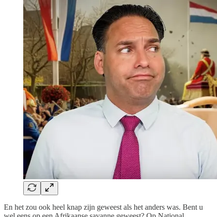
En het zou ook heel knap zijn geweest als het anders was. Bent u
wel eens op een Afrikaanse savanne geweest? Op National