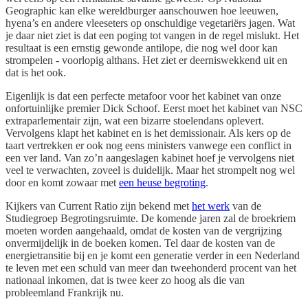
Geographic kan elke wereldburger aanschouwen hoe leeuwen,
hyena’s en andere vleeseters op onschuldige vegetariërs jagen. Wat
je daar niet ziet is dat een poging tot vangen in de regel mislukt. Het
resultaat is een ernstig gewonde antilope, die nog wel door kan
strompelen - voorlopig althans. Het ziet er deerniswekkend uit en
dat is het ook.
Eigenlijk is dat een perfecte metafoor voor het kabinet van onze
onfortuinlijke premier Dick Schoof. Eerst moet het kabinet van NSC
extraparlementair zijn, wat een bizarre stoelendans oplevert.
Vervolgens klapt het kabinet en is het demissionair. Als kers op de
taart vertrekken er ook nog eens ministers vanwege een conflict in
een ver land. Van zo’n aangeslagen kabinet hoef je vervolgens niet
veel te verwachten, zoveel is duidelijk. Maar het strompelt nog wel
door en komt zowaar met
een heuse begroting
.
Kijkers van Current Ratio zijn bekend met
het werk
van de
Studiegroep Begrotingsruimte. De komende jaren zal de broekriem
moeten worden aangehaald, omdat de kosten van de vergrijzing
onvermijdelijk in de boeken komen. Tel daar de kosten van de
energietransitie bij en je komt een generatie verder in een Nederland
te leven met een schuld van meer dan tweehonderd procent van het
nationaal inkomen, dat is twee keer zo hoog als die van
probleemland Frankrijk nu.