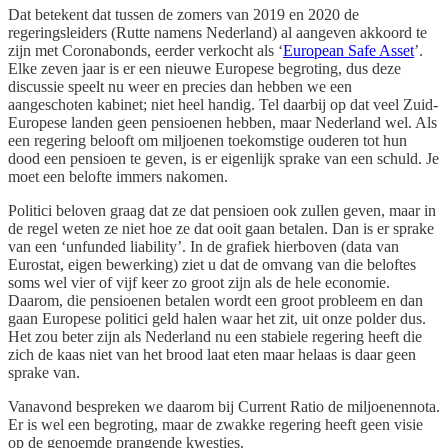
Dat betekent dat tussen de zomers van 2019 en 2020 de
regeringsleiders (Rutte namens Nederland) al aangeven akkoord te
zijn met Coronabonds, eerder verkocht als ‘
European Safe Asset
’.
Elke zeven jaar is er een nieuwe Europese begroting, dus deze
discussie speelt nu weer en precies dan hebben we een
aangeschoten kabinet; niet heel handig. Tel daarbij op dat veel Zuid-
Europese landen geen pensioenen hebben, maar Nederland wel. Als
een regering belooft om miljoenen toekomstige ouderen tot hun
dood een pensioen te geven, is er eigenlijk sprake van een schuld. Je
moet een belofte immers nakomen.
Politici beloven graag dat ze dat pensioen ook zullen geven, maar in
de regel weten ze niet hoe ze dat ooit gaan betalen. Dan is er sprake
van een ‘unfunded liability’. In de grafiek hierboven (data van
Eurostat, eigen bewerking) ziet u dat de omvang van die beloftes
soms wel vier of vijf keer zo groot zijn als de hele economie.
Daarom, die pensioenen betalen wordt een groot probleem en dan
gaan Europese politici geld halen waar het zit, uit onze polder dus.
Het zou beter zijn als Nederland nu een stabiele regering heeft die
zich de kaas niet van het brood laat eten maar helaas is daar geen
sprake van.
Vanavond bespreken we daarom bij Current Ratio de miljoenennota.
Er is wel een begroting, maar de zwakke regering heeft geen visie
op de genoemde prangende kwesties.