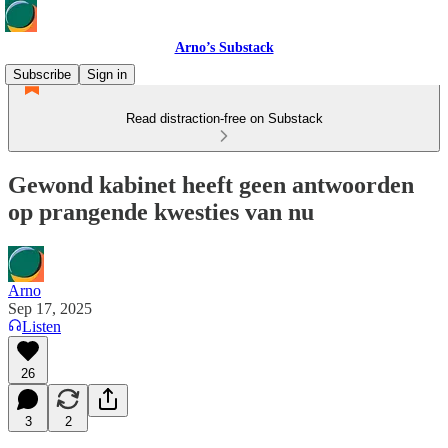
Arno’s Substack
Subscribe
Sign in
Read distraction-free on Substack
Gewond kabinet heeft geen antwoorden
op prangende kwesties van nu
Arno
Sep 17, 2025
Listen
26
3
2