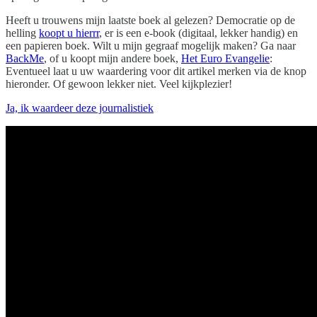
Heeft u trouwens mijn laatste boek al gelezen? Democratie op de
helling
koopt u hierrr
, er is een e-book (digitaal, lekker handig) en
een papieren boek. Wilt u mijn gegraaf mogelijk maken? Ga naar
BackMe
, of u koopt mijn andere boek,
Het Euro Evangelie
:
Eventueel laat u uw waardering voor dit artikel merken via de knop
hieronder. Of gewoon lekker niet. Veel kijkplezier!
Ja, ik waardeer deze journalistiek