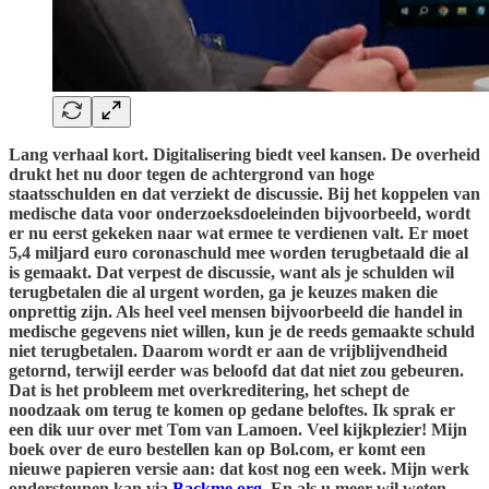
Lang verhaal kort. Digitalisering biedt veel kansen. De overheid
drukt het nu door tegen de achtergrond van hoge
staatsschulden en dat verziekt de discussie. Bij het koppelen van
medische data voor onderzoeksdoeleinden bijvoorbeeld, wordt
er nu eerst gekeken naar wat ermee te verdienen valt. Er moet
5,4 miljard euro coronaschuld mee worden terugbetaald die al
is gemaakt. Dat verpest de discussie, want als je schulden wil
terugbetalen die al urgent worden, ga je keuzes maken die
onprettig zijn. Als heel veel mensen bijvoorbeeld die handel in
medische gegevens niet willen, kun je de reeds gemaakte schuld
niet terugbetalen. Daarom wordt er aan de vrijblijvendheid
getornd, terwijl eerder was beloofd dat dat niet zou gebeuren.
Dat is het probleem met overkreditering, het schept de
noodzaak om terug te komen op gedane beloftes. Ik sprak er
een dik uur over met Tom van Lamoen. Veel kijkplezier! Mijn
boek over de euro bestellen kan op Bol.com, er komt een
nieuwe papieren versie aan: dat kost nog een week. Mijn werk
ondersteunen kan via
Backme.org
. En als u meer wil weten,