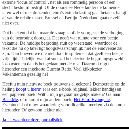
externe ‘locus of control’, net als een rommelig persoon of een
slecht bestuurd bedrijf. Of de doorsnee Nederlander de komende
jaren wel of niet duizenden euro’s extra belasting gaat betalen, hangt
af van de relatie tussen Brussel en Berlijn. Nederland gaat er zelf
niet over.
Dat betekent dat het maar de vraag is of de voorgestelde verhoging
van de begroting doorgaat. Dat geeft wat ruimte voor een beetje
vakantie. De huidige begroting stuit op weerstand, waardoor de
tekst die nu op tafel ligt hoogstwaarschijnlijk niet de eindversie zal
zijn. Dan hoeven we die niet door te spitten en dat geeft een beetje
vrije tijd. Tijdelijk, want al snel zal het electorale begrotingsgeweld
losbarsten en dan is het gedaan met de rust. Daarom krijgt u
hieronder een ingekorte Current Ratio. Veel kijkplezier.
Vakantieman gezellig he!
Heeft u mijn nieuwste boek trouwens al gelezen? Democratie op de
helling
koopt u hierrr
, er is een e-book (digitaal, lekker handig) en
een papieren boek. Wilt u mijn gegraaf mogelijk maken? Ga naar
BackMe
, of u koopt mijn andere boek,
Het Euro Evangelie
:
Eventueel laat u uw waardering voor dit artikel merken via de knop
hieronder. Of gewoon lekker niet.
Ja, ik waardeer deze journalistiek