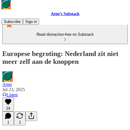
Arno’s Substack
Subscribe
Sign in
Read distraction-free on Substack
Europese begroting: Nederland zit niet
meer zelf aan de knoppen
Arno
Jul 23, 2025
Listen
24
1
1