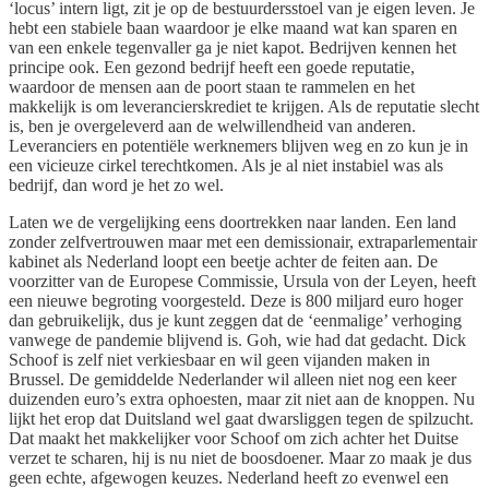
‘locus’ intern ligt, zit je op de bestuurdersstoel van je eigen leven. Je
hebt een stabiele baan waardoor je elke maand wat kan sparen en
van een enkele tegenvaller ga je niet kapot. Bedrijven kennen het
principe ook. Een gezond bedrijf heeft een goede reputatie,
waardoor de mensen aan de poort staan te rammelen en het
makkelijk is om leverancierskrediet te krijgen. Als de reputatie slecht
is, ben je overgeleverd aan de welwillendheid van anderen.
Leveranciers en potentiële werknemers blijven weg en zo kun je in
een vicieuze cirkel terechtkomen. Als je al niet instabiel was als
bedrijf, dan word je het zo wel.
Laten we de vergelijking eens doortrekken naar landen. Een land
zonder zelfvertrouwen maar met een demissionair, extraparlementair
kabinet als Nederland loopt een beetje achter de feiten aan. De
voorzitter van de Europese Commissie, Ursula von der Leyen, heeft
een nieuwe begroting voorgesteld. Deze is 800 miljard euro hoger
dan gebruikelijk, dus je kunt zeggen dat de ‘eenmalige’ verhoging
vanwege de pandemie blijvend is. Goh, wie had dat gedacht. Dick
Schoof is zelf niet verkiesbaar en wil geen vijanden maken in
Brussel. De gemiddelde Nederlander wil alleen niet nog een keer
duizenden euro’s extra ophoesten, maar zit niet aan de knoppen. Nu
lijkt het erop dat Duitsland wel gaat dwarsliggen tegen de spilzucht.
Dat maakt het makkelijker voor Schoof om zich achter het Duitse
verzet te scharen, hij is nu niet de boosdoener. Maar zo maak je dus
geen echte, afgewogen keuzes. Nederland heeft zo evenwel een