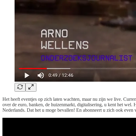
Het heeft eventjes op zich laten wachten, maar nu zijn we live. Curr
over de euro, banken, de huizenmarkt, digitalisering, u kent het wel.
Nederlands. Dat het u moge bevallen! En abonneert u zich ook even v