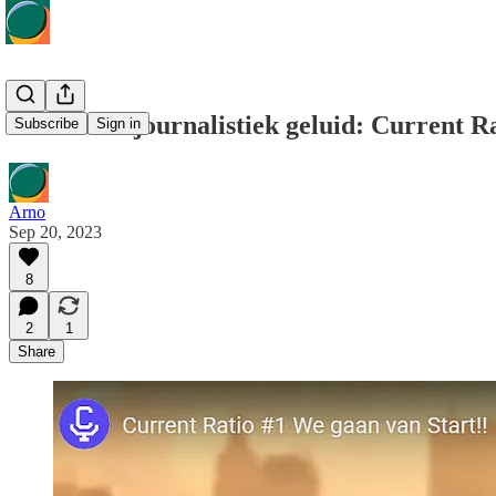
Een nieuw journalistiek geluid: Current Ra
Subscribe
Sign in
Arno
Sep 20, 2023
8
2
1
Share