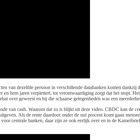
pecten van dezelfde persoon in verschillende databanken komen dankzij de
 en hem jaren verplettert, tot verontwaardiging zorgt dat het stopt. H
debat over geweest en bij die schaarse gelegenheden was een meerderhei
nde van cash. Waarom dat zo is blijkt uit deze video. CBDC kan de cen
itgeven. Als de rente daardoor onder de nul procent komt gaan mensen p
l voor centrale banken, daar zijn ze ook eerlijk over en in de Kamerbr