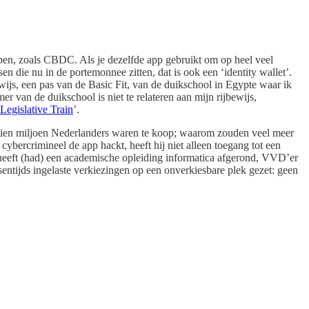
ppen, zoals CBDC. Als je dezelfde app gebruikt om op heel veel
sen die nu in de portemonnee zitten, dat is ook een ‘identity wallet’.
bewijs, een pas van de Basic Fit, van de duikschool in Egypte waar ik
 van de duikschool is niet te relateren aan mijn rijbewijs,
Legislative Train
’.
entien miljoen Nederlanders waren te koop; waarom zouden veel meer
ybercrimineel de app hackt, heeft hij niet alleen toegang tot een
d heeft (had) een academische opleiding informatica afgerond, VVD’er
entijds ingelaste verkiezingen op een onverkiesbare plek gezet: geen