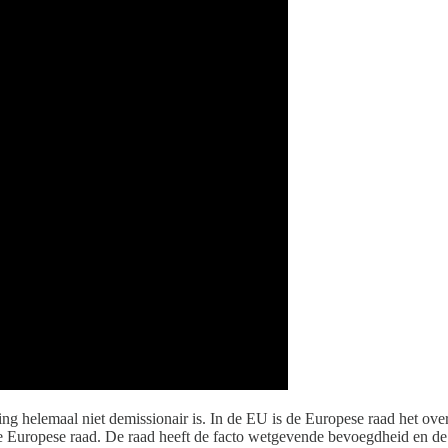
g helemaal niet demissionair is. In de EU is de Europese raad het ov
e Europese raad. De raad heeft de facto wetgevende bevoegdheid en de d