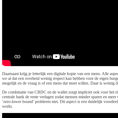
Daarnaast krijg je letterlijk een digitale kopie van een mens. Alle as
we al dat een overheid weinig respect kan hebben voor de eigen burger
mogelijk en de vraag is of een mens dat moet willen. Daar is weinig 
De combinatie van CBDC en de wallet zorgt impliciet ook voor het ei
centrale bank de rente verlagen zodat mensen minder sparen en meer u
‘zero-lower bound’ probleem niet. Dit aspect is een duidelijk voordee
werkt.