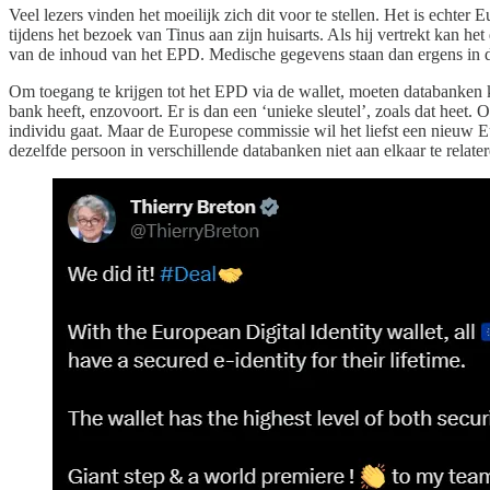
Veel lezers vinden het moeilijk zich dit voor te stellen. Het is echt
tijdens het bezoek van Tinus aan zijn huisarts. Als hij vertrekt kan h
van de inhoud van het EPD. Medische gegevens staan dan ergens in de 
Om toegang te krijgen tot het EPD via de wallet, moeten databanken k
bank heeft, enzovoort. Er is dan een ‘unieke sleutel’, zoals dat heet.
individu gaat. Maar de Europese commissie wil het liefst een nieuw
dezelfde persoon in verschillende databanken niet aan elkaar te relate