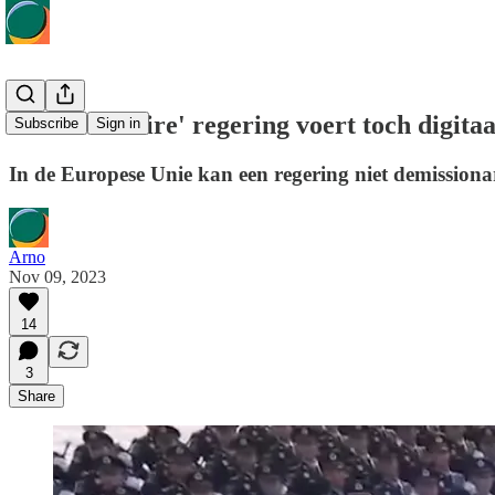
'Demissionaire' regering voert toch digitaa
Subscribe
Sign in
In de Europese Unie kan een regering niet demissionar
Arno
Nov 09, 2023
14
3
Share