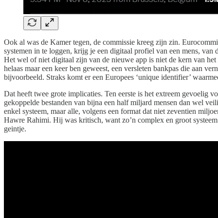
Ook al was de Kamer tegen, de commissie kreeg zijn zin. Eurocommiss
systemen in te loggen, krijg je een digitaal profiel van een mens, van d
Het wel of niet digitaal zijn van de nieuwe app is niet de kern van he
helaas maar een keer ben geweest, een versleten bankpas die aan vern
bijvoorbeeld. Straks komt er een Europees ‘unique identifier’ waarme
Dat heeft twee grote implicaties. Ten eerste is het extreem gevoeli
gekoppelde bestanden van bijna een half miljard mensen dan wel veilig
enkel systeem, maar alle, volgens een format dat niet zeventien milj
Hawre Rahimi. Hij was kritisch, want zo’n complex en groot systeem i
geintje.