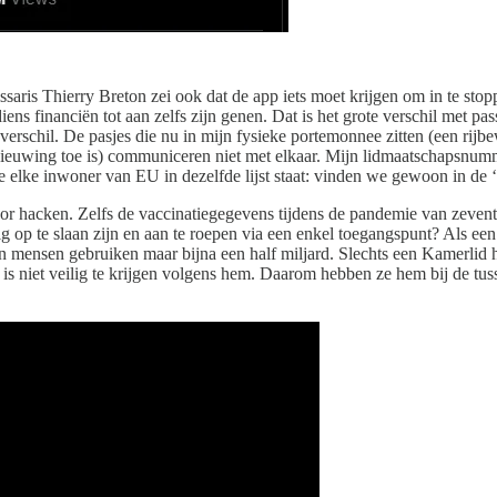
aris Thierry Breton zei ook dat de app iets moet krijgen om in te sto
iens financiën tot aan zelfs zijn genen. Dat is het grote verschil met pas
t verschil. De pasjes die nu in mijn fysieke portemonnee zitten (een rij
ieuwing toe is) communiceren niet met elkaar. Mijn lidmaatschapsnummer
e elke inwoner van EU in dezelfde lijst staat: vinden we gewoon in de ‘
g voor hacken. Zelfs de vaccinatiegegevens tijdens de pandemie van zev
 op te slaan zijn en aan te roepen via een enkel toegangspunt? Als een c
oen mensen gebruiken maar bijna een half miljard. Slechts een Kamerli
s niet veilig te krijgen volgens hem. Daarom hebben ze hem bij de tuss