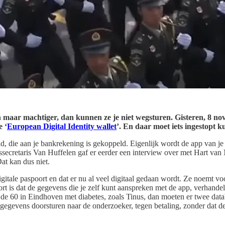
 maar machtiger, dan kunnen ze je niet wegsturen. Gisteren, 8 nov
e ‘
European Digital Identity wallet
’. En daar moet iets ingestop
, die aan je bankrekening is gekoppeld. Eigenlijk wordt de app van je ban
atssecretaris Van Huffelen gaf er eerder een interview over met Hart v
Dat kan dus niet.
gitale paspoort en dat er nu al veel digitaal gedaan wordt. Ze noemt v
ort is dat de gegevens die je zelf kunt aanspreken met de app, verhande
 de 60 in Eindhoven met diabetes, zoals Tinus, dan moeten er twee 
gegevens doorsturen naar de onderzoeker, tegen betaling, zonder dat 