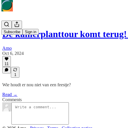
De kamerplanttour komt terug!
Subscribe
Sign in
Arno
Oct 6, 2024
11
1
Wie houdt er nou niet van een feestje?
Read →
Comments