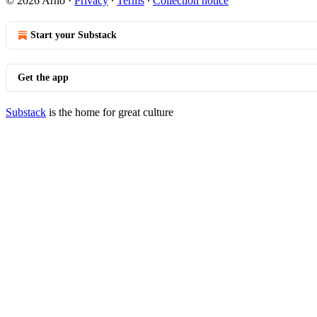
© 2026 Arno
·
Privacy
∙
Terms
∙
Collection notice
Start your Substack
Get the app
Substack
is the home for great culture