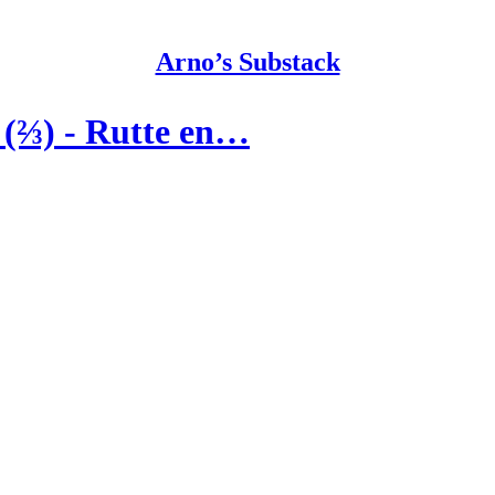
Arno’s Substack
 (⅔) - Rutte en…