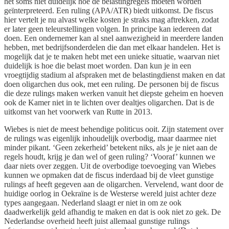
het soms niet duidelijk hoe de belastingregels moeten worden
geïnterpreteerd. Een ruling (APA/ATR) biedt uitkomst. De fiscus
hier vertelt je nu alvast welke kosten je straks mag aftrekken, zodat
er later geen teleurstellingen volgen. In principe kan iedereen dat
doen. Een ondernemer kan al snel aanwezigheid in meerdere landen
hebben, met bedrijfsonderdelen die dan met elkaar handelen. Het is
mogelijk dat je te maken hebt met een unieke situatie, waarvan niet
duidelijk is hoe die belast moet worden. Dan kun je in een
vroegtijdig stadium al afspraken met de belastingdienst maken en dat
doen oligarchen dus ook, met een ruling. De personen bij de fiscus
die deze rulings maken werken vanuit het diepste geheim en hoeven
ook de Kamer niet in te lichten over dealtjes oligarchen. Dat is de
uitkomst van het voorwerk van Rutte in 2013.
Wiebes is niet de meest behendige politicus ooit. Zijn statement over
de rulings was eigenlijk inhoudelijk overbodig, maar daarmee niet
minder pikant. ‘Geen zekerheid’ betekent niks, als je je niet aan de
regels houdt, krijg je dan wel of geen ruling? ‘Vooraf’ kunnen we
daar niets over zeggen. Uit de overbodige toevoeging van Wiebes
kunnen we opmaken dat de fiscus inderdaad bij de vleet gunstige
rulings af heeft gegeven aan de oligarchen. Vervelend, want door de
huidige oorlog in Oekraïne is de Westerse wereld juist achter deze
types aangegaan. Nederland slaagt er niet in om ze ook
daadwerkelijk geld afhandig te maken en dat is ook niet zo gek. De
Nederlandse overheid heeft juist allemaal gunstige rulings