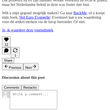
Dat proberen hij en zijn minister Wobke Hoekstra nu recht te praten,
maar het Nederlandse beleid in deze was fouter dan fout.
Wilt u mijn gegraaf mogelijk maken? Ga naar
BackMe
, of u koopt
mijn boek,
Het Euro Evangelie
: Eventueel laat u uw waardering
voor dit artikel merken via de knop hieronder. Of niet.
Ja, ik waardeer deze journalistiek
12
1
Share
Previous
Next
Discussion about this post
Comments
Restacks