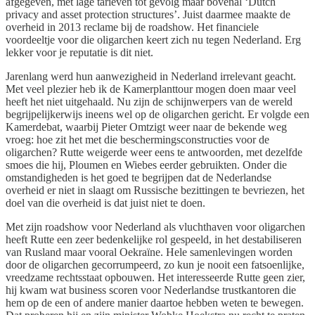
afgegeven, met lage tarieven tot gevolg maar bovenal ‘Dutch
privacy and asset protection structures’. Juist daarmee maakte de
overheid in 2013 reclame bij de roadshow. Het financiele
voordeeltje voor die oligarchen keert zich nu tegen Nederland. Erg
lekker voor je reputatie is dit niet.
Jarenlang werd hun aanwezigheid in Nederland irrelevant geacht.
Met veel plezier heb ik de Kamerplanttour mogen doen maar veel
heeft het niet uitgehaald. Nu zijn de schijnwerpers van de wereld
begrijpelijkerwijs ineens wel op de oligarchen gericht. Er volgde een
Kamerdebat, waarbij Pieter Omtzigt weer naar de bekende weg
vroeg: hoe zit het met die beschermingsconstructies voor de
oligarchen? Rutte weigerde weer eens te antwoorden, met dezelfde
smoes die hij, Ploumen en Wiebes eerder gebruikten. Onder die
omstandigheden is het goed te begrijpen dat de Nederlandse
overheid er niet in slaagt om Russische bezittingen te bevriezen, het
doel van die overheid is dat juist niet te doen.
Met zijn roadshow voor Nederland als vluchthaven voor oligarchen
heeft Rutte een zeer bedenkelijke rol gespeeld, in het destabiliseren
van Rusland maar vooral Oekraïne. Hele samenlevingen worden
door de oligarchen gecorrumpeerd, zo kun je nooit een fatsoenlijke,
vreedzame rechtsstaat opbouwen. Het interesseerde Rutte geen zier,
hij kwam wat business scoren voor Nederlandse trustkantoren die
hem op de een of andere manier daartoe hebben weten te bewegen.