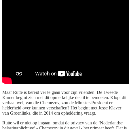
Maar Rutte is bereid ver te gaan voor zijn vrienden. De Tweede
Kamer begint zich met dit opmerkelijke detail te bemoeien. Klopt dit
verhaal wel, van die Chemezov, zou de Minister-President er
helderheid over kunnen verschaffen? Het begint met Jesse Klaver
van Groenlinks, die in 2014 om opheldering vraagt.
Rutte wil er niet op ingaan, omdat de privacy van de ‘Nederlandse
belastingplichtige’ - Chemezov in dit geval - het primaat heeft. Dat is