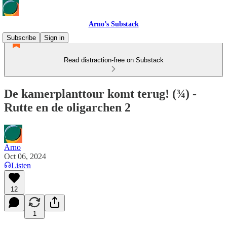
Arno’s Substack
Subscribe
Sign in
Read distraction-free on Substack
De kamerplanttour komt terug! (¾) -
Rutte en de oligarchen 2
Arno
Oct 06, 2024
Listen
12
1