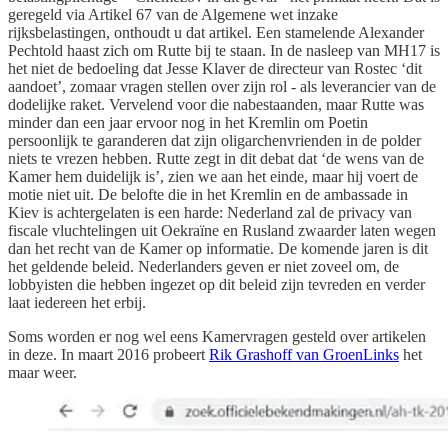
geregeld via Artikel 67 van de Algemene wet inzake
rijksbelastingen, onthoudt u dat artikel. Een stamelende Alexander
Pechtold haast zich om Rutte bij te staan. In de nasleep van MH17 is
het niet de bedoeling dat Jesse Klaver de directeur van Rostec ‘dit
aandoet’, zomaar vragen stellen over zijn rol - als leverancier van de
dodelijke raket. Vervelend voor die nabestaanden, maar Rutte was
minder dan een jaar ervoor nog in het Kremlin om Poetin
persoonlijk te garanderen dat zijn oligarchenvrienden in de polder
niets te vrezen hebben. Rutte zegt in dit debat dat ‘de wens van de
Kamer hem duidelijk is’, zien we aan het einde, maar hij voert de
motie niet uit. De belofte die in het Kremlin en de ambassade in
Kiev is achtergelaten is een harde: Nederland zal de privacy van
fiscale vluchtelingen uit Oekraïne en Rusland zwaarder laten wegen
dan het recht van de Kamer op informatie. De komende jaren is dit
het geldende beleid. Nederlanders geven er niet zoveel om, de
lobbyisten die hebben ingezet op dit beleid zijn tevreden en verder
laat iedereen het erbij.
Soms worden er nog wel eens Kamervragen gesteld over artikelen
in deze. In maart 2016 probeert
Rik Grashoff van GroenLinks
het
maar weer.