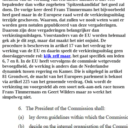
bepalender dan welke zogeheten 'Spitzenkandidat' het goed zal
doen. De vorige keer deed Frans Timmermans het bijvoorbeeld
heel goed maar in de Europese raad werd de verkiezingsuitslag
terzijde geschoven. Waarom, dat zullen we nooit weten want er
worden geen notulen gepubliceerd van deze vergaderingen.
Daarom zijn deze vergaderingen belangrijker dan
verkiezingsuitslagen. Voorstanders van de EU worden helemaal
gek als je dit zegt, maar dat maakt het niet onjuist. De
procedure is beschreven in artikel 17 van het verdrag ter
werking van de EU en daarin speelt de verkiezingsuitslag geen
doorslaggevende rol:
kijk zelf maar
, het gaat specifiek om leden
6, 7 en 8. In de EU heeft vervolgens de commissie wetgevende
bevoegdheid, de werking is anders dan de Nederlandse
dynamiek tussen regering en Kamer. Die is uitgelegd in artikel
81 Grondwet, de macht van het Europees parlement is beknot
via artikel 225 van het genoemde verdrag. Ook wordt de
verkiezing nu voorgesteld als een soort nek-aan-nek race tussen
Frans Timmermans en Geert Wilders maar zo werkt het
simpelweg niet.