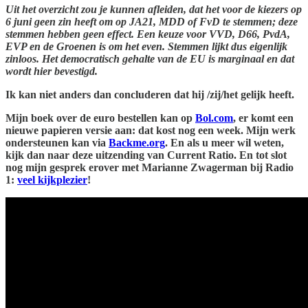
Uit het overzicht zou je kunnen afleiden, dat het voor de kiezers op
6 juni geen zin heeft om op JA21, MDD of FvD te stemmen; deze
stemmen hebben geen effect. Een keuze voor VVD, D66, PvdA,
EVP en de Groenen is om het even. Stemmen lijkt dus eigenlijk
zinloos. Het democratisch gehalte van de EU is marginaal en dat
wordt hier bevestigd.
Ik kan niet anders dan concluderen dat hij /zij/het gelijk heeft.
Mijn boek over de euro bestellen kan op
Bol.com
, er komt een
nieuwe papieren versie aan: dat kost nog een week. Mijn werk
ondersteunen kan via
Backme.org
. En als u meer wil weten,
kijk dan naar deze uitzending van Current Ratio. En tot slot
nog mijn gesprek erover met Marianne Zwagerman bij Radio
1:
veel kijkplezier
!