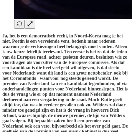
Ja, het is een democratisch recht, in Noord-Korea mag je het
niet, Poetin is een vervelende vent, bedenk maar redenen
waarom je de verkiezingen heel belangrijk moet vinden. Alleen
is uw keuze feitelijk irrelevant. Ten eerste is het zo dat de leden
van de Europese raad, achter gesloten deuren, besluiten wie ze
voordragen als voorzitter van de Europese commissie. Als dat
een kandidaat is die heel veel geld wil uitgeven, is dat slecht
voor Nederland: want dit land is een grote nettobetaler, ook bij
het Coronafonds - waarvoor nog steeds geleend wordt. De
premier van Nederland kan een kandidaat tegenhouden, of via
onderhandelingen punten voor Nederland binnenslepen. Het is
dus de vraag wie er op dat moment namens Nederland
deelneemt aan een vergadering in de raad. Mark Rutte geeft
altijd toe, dat was in eerdere gevallen ook zo. Wilders zal daar
minder toe geneigd zijn en het is de vraag in hoeverre Dick
Schoof, waarschijnlijk de nieuwe premier, de lijn van Wilders
gaat volgen. Bij bepaalde zaken heeft een premier van
Nederland ook een veto, bijvoorbeeld als het over geld gaat. De
snelheid van de vorming van een nieuw kabinet is dus veel