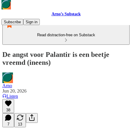
Arno’s Substack
Subscribe
Sign in
Read distraction-free on Substack
De angst voor Palantir is een beetje
vreemd (ineens)
Arno
Jun 20, 2026
Listen
38
7
13