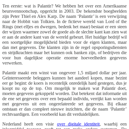
Ten eerste: wat is Palantir? We hebben het over een Amerikaanse
beursvennootschap, opgericht in 2003. De bekendste boegbeelden
zijn Peter Thiel en Alex Karp. De naam ‘Palantir’ is een verwijzing
naar de Hobbit van Tolkien. In de fictieve wereld van Lord of the
Rings (met elfjes en dwergen, bedenk het maar) bestaat er een steen
der wijzen waarmee zowel de goede als de slechte kant kan zien wat
er aan de andere kant van de wereld gebeurt. Het huidige bedrijf wil
een soortgelijke mogelijkheid bieden voor de eigen klanten, maar
dan met gegevens. Die klanten zijn in de regel opsporingsdiensten
en strijdkrachten maar het kunnen ook banken zijn, of bedrijven die
voor hun dagelijkse operatie enorme hoeveelheden gegevens
verwerken.
Palantir maakt een winst van ongeveer 1,5 miljard dollar per jaar.
Geïnteresseerde beleggers kunnen het aandeel kopen, maar bezint
eer ge begint: de koers is recentelijk onredelijk hard gestegen, dus je
koopt nu op de top. Om mogelijk te maken wat Palantir doet,
moeten gegevens gekoppeld worden. Dat betekent dat informatie uit
de ene set gegevens over een bepaald individu, verrijkt kan worden
met gegevens uit een ongerelateerde set gegevens. Bij elkaar
ontstaan er dan compleet nieuwe inzichten, die de naam ‘Palantir’
rechtvaardigen. Een voorbeeld kan dit verduidelijken.
Nederland heeft een visie
over digitale identiteit
, waarbij een