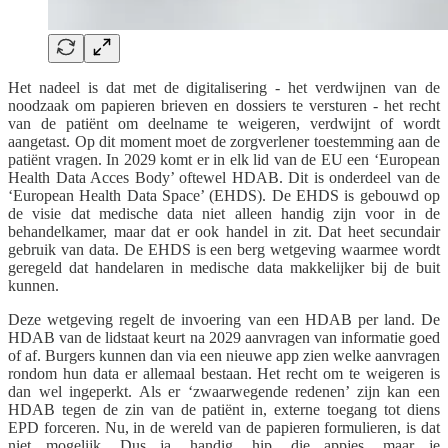
Het nadeel is dat met de digitalisering - het verdwijnen van de
noodzaak om papieren brieven en dossiers te versturen - het recht
van de patiënt om deelname te weigeren, verdwijnt of wordt
aangetast. Op dit moment moet de zorgverlener toestemming aan de
patiënt vragen. In 2029 komt er in elk lid van de EU een ‘European
Health Data Acces Body’ oftewel HDAB. Dit is onderdeel van de
‘European Health Data Space’ (EHDS). De EHDS is gebouwd op
de visie dat medische data niet alleen handig zijn voor in de
behandelkamer, maar dat er ook handel in zit. Dat heet secundair
gebruik van data. De EHDS is een berg wetgeving waarmee wordt
geregeld dat handelaren in medische data makkelijker bij de buit
kunnen.
Deze wetgeving regelt de invoering van een HDAB per land. De
HDAB van de lidstaat keurt na 2029 aanvragen van informatie goed
of af. Burgers kunnen dan via een nieuwe app zien welke aanvragen
rondom hun data er allemaal bestaan. Het recht om te weigeren is
dan wel ingeperkt. Als er ‘zwaarwegende redenen’ zijn kan een
HDAB tegen de zin van de patiënt in, externe toegang tot diens
EPD forceren. Nu, in de wereld van de papieren formulieren, is dat
niet mogelijk. Dus ja, handig, hip, die appjes, maar je