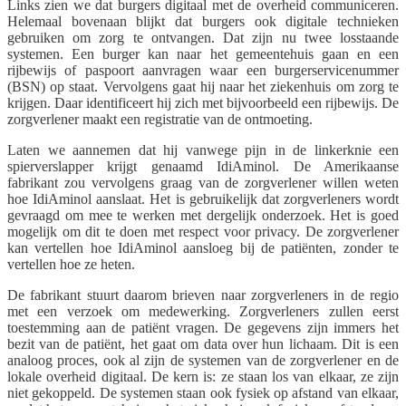
Links zien we dat burgers digitaal met de overheid communiceren.
Helemaal bovenaan blijkt dat burgers ook digitale technieken
gebruiken om zorg te ontvangen. Dat zijn nu twee losstaande
systemen. Een burger kan naar het gemeentehuis gaan en een
rijbewijs of paspoort aanvragen waar een burgerservicenummer
(BSN) op staat. Vervolgens gaat hij naar het ziekenhuis om zorg te
krijgen. Daar identificeert hij zich met bijvoorbeeld een rijbewijs. De
zorgverlener maakt een registratie van de ontmoeting.
Laten we aannemen dat hij vanwege pijn in de linkerknie een
spierverslapper krijgt genaamd IdiAminol. De Amerikaanse
fabrikant zou vervolgens graag van de zorgverlener willen weten
hoe IdiAminol aanslaat. Het is gebruikelijk dat zorgverleners wordt
gevraagd om mee te werken met dergelijk onderzoek. Het is goed
mogelijk om dit te doen met respect voor privacy. De zorgverlener
kan vertellen hoe IdiAminol aansloeg bij de patiënten, zonder te
vertellen hoe ze heten.
De fabrikant stuurt daarom brieven naar zorgverleners in de regio
met een verzoek om medewerking. Zorgverleners zullen eerst
toestemming aan de patiënt vragen. De gegevens zijn immers het
bezit van de patiënt, het gaat om data over hun lichaam. Dit is een
analoog proces, ook al zijn de systemen van de zorgverlener en de
lokale overheid digitaal. De kern is: ze staan los van elkaar, ze zijn
niet gekoppeld. De systemen staan ook fysiek op afstand van elkaar,