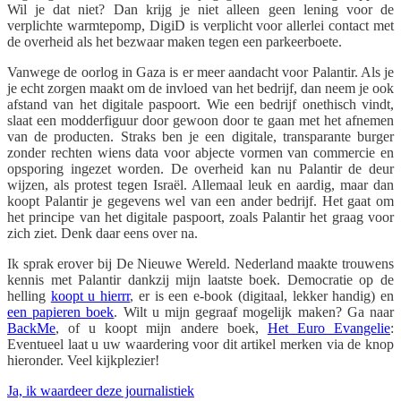
Wil je dat niet? Dan krijg je niet alleen geen lening voor de
verplichte warmtepomp, DigiD is verplicht voor allerlei contact met
de overheid als het bezwaar maken tegen een parkeerboete.
Vanwege de oorlog in Gaza is er meer aandacht voor Palantir. Als je
je echt zorgen maakt om de invloed van het bedrijf, dan neem je ook
afstand van het digitale paspoort. Wie een bedrijf onethisch vindt,
slaat een modderfiguur door gewoon door te gaan met het afnemen
van de producten. Straks ben je een digitale, transparante burger
zonder rechten wiens data voor abjecte vormen van commercie en
opsporing ingezet worden. De overheid kan nu Palantir de deur
wijzen, als protest tegen Israël. Allemaal leuk en aardig, maar dan
koopt Palantir je gegevens wel van een ander bedrijf. Het gaat om
het principe van het digitale paspoort, zoals Palantir het graag voor
zich ziet. Denk daar eens over na.
Ik sprak erover bij De Nieuwe Wereld. Nederland maakte trouwens
kennis met Palantir dankzij mijn laatste boek. Democratie op de
helling
koopt u hierrr
, er is een e-book (digitaal, lekker handig) en
een papieren boek
. Wilt u mijn gegraaf mogelijk maken? Ga naar
BackMe
, of u koopt mijn andere boek,
Het Euro Evangelie
:
Eventueel laat u uw waardering voor dit artikel merken via de knop
hieronder. Veel kijkplezier!
Ja, ik waardeer deze journalistiek