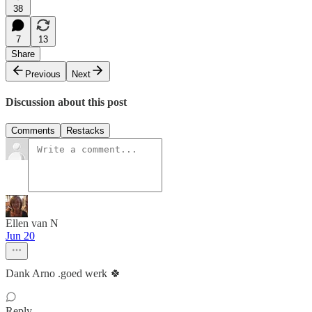
38
7
13
Share
Previous
Next
Discussion about this post
Comments
Restacks
Ellen van N
Jun 20
Dank Arno .goed werk 🍀
Reply