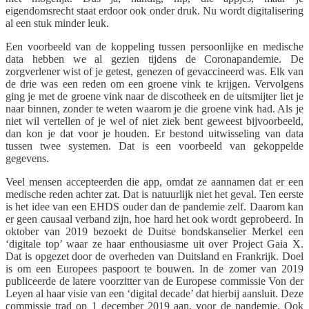
eigendomsrecht staat erdoor ook onder druk. Nu wordt digitalisering
al een stuk minder leuk.
Een voorbeeld van de koppeling tussen persoonlijke en medische
data hebben we al gezien tijdens de Coronapandemie. De
zorgverlener wist of je getest, genezen of gevaccineerd was. Elk van
de drie was een reden om een groene vink te krijgen. Vervolgens
ging je met de groene vink naar de discotheek en de uitsmijter liet je
naar binnen, zonder te weten waarom je die groene vink had. Als je
niet wil vertellen of je wel of niet ziek bent geweest bijvoorbeeld,
dan kon je dat voor je houden. Er bestond uitwisseling van data
tussen twee systemen. Dat is een voorbeeld van gekoppelde
gegevens.
Veel mensen accepteerden die app, omdat ze aannamen dat er een
medische reden achter zat. Dat is natuurlijk niet het geval. Ten eerste
is het idee van een EHDS ouder dan de pandemie zelf. Daarom kan
er geen causaal verband zijn, hoe hard het ook wordt geprobeerd. In
oktober van 2019 bezoekt de Duitse bondskanselier Merkel een
‘digitale top’ waar ze haar enthousiasme uit over Project Gaia X.
Dat is opgezet door de overheden van Duitsland en Frankrijk. Doel
is om een Europees paspoort te bouwen. In de zomer van 2019
publiceerde de latere voorzitter van de Europese commissie Von der
Leyen al haar visie van een ‘digital decade’ dat hierbij aansluit. Deze
commissie trad op 1 december 2019 aan, voor de pandemie. Ook