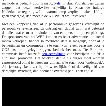
methode is bedacht door Gaia X,
Palantir
dus. Voorstanders zullen
zeggen dat deze werkwijze vrijwillig is. Maar de huidige
Nederlandse regering wil de warmtepomp verplicht maken. Heb je
geen spaargeld, dan moet je de NL Wallet wel installeren.
Met een koppeling van al je persoonlijke gegevens verdwijnt de
persoonlijke levenssfeer. Er ontstaat een digital twin, wat betekent
dat alles wat er maar te vinden is van een persoon op een plek ligt.
De sponsoren van het WEF kunnen zo beter advertenties op social
media verkopen, handel in medische data is mogelijk, door al je
bewegingen en consumptie na te gaan kun je een belasting voor je
CO2-uitstoot opgelegd krijgen, bedenk het maar. De Europese
commissie heeft nu zelfs
een accreditatie
voor bedrijven die ‘data
altruïsme’ promoten. Dat betekent dat je als burger moet worden
aangespoord om al je gegevens digitaal af te staan voor ‘onderzoek’.
Als je vraagtekens zet bij de wenselijkheid of de veiligheid van
dergelijke systemen, dan noemt de overheid je dus een egoïst.