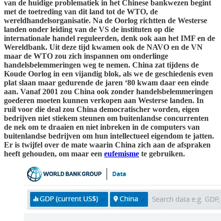
van de huidige problematiek in het Chinese bankwezen begint
met de toetreding van dit land tot de WTO, de
wereldhandelsorganisatie. Na de Oorlog richtten de Westerse
landen onder leiding van de VS de instituten op die
internationale handel reguleerden, denk ook aan het IMF en de
Wereldbank. Uit deze tijd kwamen ook de NAVO en de VN
maar de WTO zou zich inspannen om onderlinge
handelsbelemmeringen weg te nemen. China zat tijdens de
Koude Oorlog in een vijandig blok, als we de geschiedenis even
plat slaan maar gedurende de jaren ‘80 kwam daar een einde
aan. Vanaf 2001 zou China ook zonder handelsbelemmeringen
goederen moeten kunnen verkopen aan Westerse landen. In
ruil voor die deal zou China democratischer worden, eigen
bedrijven niet stiekem steunen om buitenlandse concurrenten
de nek om te draaien en niet inbreken in de computers van
buitenlandse bedrijven om hun intellectueel eigendom te jatten.
Er is twijfel over de mate waarin China zich aan de afspraken
heeft gehouden, om maar een
eufemisme
te gebruiken.