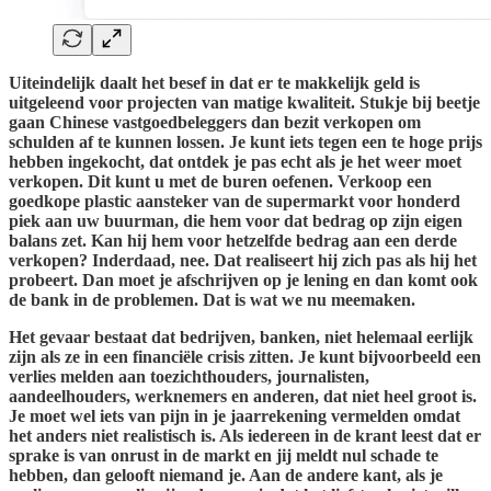
Uiteindelijk daalt het besef in dat er te makkelijk geld is
uitgeleend voor projecten van matige kwaliteit. Stukje bij beetje
gaan Chinese vastgoedbeleggers dan bezit verkopen om
schulden af te kunnen lossen. Je kunt iets tegen een te hoge prijs
hebben ingekocht, dat ontdek je pas echt als je het weer moet
verkopen. Dit kunt u met de buren oefenen. Verkoop een
goedkope plastic aansteker van de supermarkt voor honderd
piek aan uw buurman, die hem voor dat bedrag op zijn eigen
balans zet. Kan hij hem voor hetzelfde bedrag aan een derde
verkopen? Inderdaad, nee. Dat realiseert hij zich pas als hij het
probeert. Dan moet je afschrijven op je lening en dan komt ook
de bank in de problemen. Dat is wat we nu meemaken.
Het gevaar bestaat dat bedrijven, banken, niet helemaal eerlijk
zijn als ze in een financiële crisis zitten. Je kunt bijvoorbeeld een
verlies melden aan toezichthouders, journalisten,
aandeelhouders, werknemers en anderen, dat niet heel groot is.
Je moet wel iets van pijn in je jaarrekening vermelden omdat
het anders niet realistisch is. Als iedereen in de krant leest dat er
sprake is van onrust in de markt en jij meldt nul schade te
hebben, dan gelooft niemand je. Aan de andere kant, als je