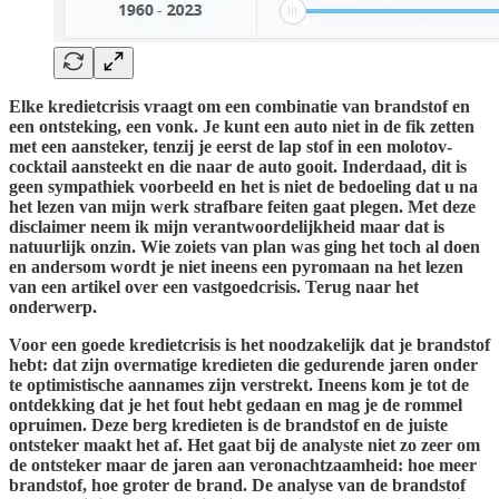
Elke kredietcrisis vraagt om een combinatie van brandstof en
een ontsteking, een vonk. Je kunt een auto niet in de fik zetten
met een aansteker, tenzij je eerst de lap stof in een molotov-
cocktail aansteekt en die naar de auto gooit. Inderdaad, dit is
geen sympathiek voorbeeld en het is niet de bedoeling dat u na
het lezen van mijn werk strafbare feiten gaat plegen. Met deze
disclaimer neem ik mijn verantwoordelijkheid maar dat is
natuurlijk onzin. Wie zoiets van plan was ging het toch al doen
en andersom wordt je niet ineens een pyromaan na het lezen
van een artikel over een vastgoedcrisis. Terug naar het
onderwerp.
Voor een goede kredietcrisis is het noodzakelijk dat je brandstof
hebt: dat zijn overmatige kredieten die gedurende jaren onder
te optimistische aannames zijn verstrekt. Ineens kom je tot de
ontdekking dat je het fout hebt gedaan en mag je de rommel
opruimen. Deze berg kredieten is de brandstof en de juiste
ontsteker maakt het af. Het gaat bij de analyste niet zo zeer om
de ontsteker maar de jaren aan veronachtzaamheid: hoe meer
brandstof, hoe groter de brand. De analyse van de brandstof