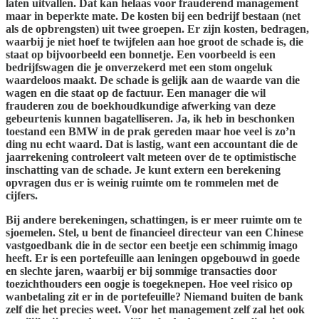
laten uitvallen. Dat kan helaas voor frauderend management
maar in beperkte mate. De kosten bij een bedrijf bestaan (net
als de opbrengsten) uit twee groepen. Er zijn kosten, bedragen,
waarbij je niet hoef te twijfelen aan hoe groot de schade is, die
staat op bijvoorbeeld een bonnetje. Een voorbeeld is een
bedrijfswagen die je onverzekerd met een stom ongeluk
waardeloos maakt. De schade is gelijk aan de waarde van die
wagen en die staat op de factuur. Een manager die wil
frauderen zou de boekhoudkundige afwerking van deze
gebeurtenis kunnen bagatelliseren. Ja, ik heb in beschonken
toestand een BMW in de prak gereden maar hoe veel is zo’n
ding nu echt waard. Dat is lastig, want een accountant die de
jaarrekening controleert valt meteen over de te optimistische
inschatting van de schade. Je kunt extern een berekening
opvragen dus er is weinig ruimte om te rommelen met de
cijfers.
Bij andere berekeningen, schattingen, is er meer ruimte om te
sjoemelen. Stel, u bent de financieel directeur van een Chinese
vastgoedbank die in de sector een beetje een schimmig imago
heeft. Er is een portefeuille aan leningen opgebouwd in goede
en slechte jaren, waarbij er bij sommige transacties door
toezichthouders een oogje is toegeknepen. Hoe veel risico op
wanbetaling zit er in de portefeuille? Niemand buiten de bank
zelf die het precies weet. Voor het management zelf zal het ook