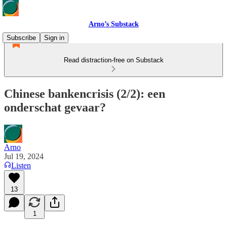
Arno’s Substack
Subscribe
Sign in
Read distraction-free on Substack
Chinese bankencrisis (2/2): een
onderschat gevaar?
Arno
Jul 19, 2024
Listen
13
1