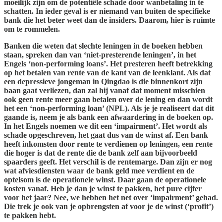
moeilijk zijn om de potentiële schade door wanbetaling in te
schatten. In ieder geval is er niemand van buiten de specifieke
bank die het beter weet dan de insiders. Daarom, hier is ruimte
om te rommelen.
Banken die weten dat slechte leningen in de boeken hebben
staan, spreken dan van ‘niet-presterende leningen’, in het
Engels ‘non-performing loans’. Het presteren heeft betrekking
op het betalen van rente van de kant van de leenklant. Als dat
een depressieve jongeman in Qingdao is die binnenkort zijn
baan gaat verliezen, dan zal hij vanaf dat moment misschien
ook geen rente meer gaan betalen over de lening en dan wordt
het een ‘non-performing loan’ (NPL). Als je je realiseert dat dit
gaande is, neem je als bank een afwaardering in de boeken op.
In het Engels noemen we dit een ‘impairment’. Het wordt als
schade opgeschreven, het gaat dus van de winst af. Een bank
heeft inkomsten door rente te verdienen op leningen, een rente
die hoger is dat de rente die de bank zelf aan bijvoorbeeld
spaarders geeft. Het verschil is de rentemarge. Dan zijn er nog
wat afviesdiensten waar de bank geld mee verdient en de
optelsom is de operationele winst. Daar gaan de operationele
kosten vanaf. Heb je dan je winst te pakken, het pure cijfer
voor het jaar? Nee, we hebben het net over ‘impairment’ gehad.
Die trek je ook van je opbrengsten af voor je de winst (‘profit’)
te pakken hebt.