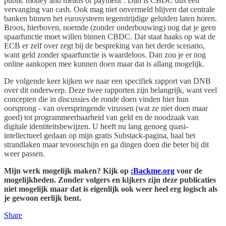
public money and means of payment’. Dan is CBDC dus een
vervanging van cash. Ook mag niet onvermeld blijven dat centrale
banken binnen het eurosysteem tegenstrijdige geluiden laten horen.
Broos, hierboven, noemde (zonder onderbouwing) nog dat je geen
spaarfunctie moet willen binnen CBDC. Dat staat haaks op wat de
ECB er zelf over zegt bij de bespreking van het derde scenario,
want geld zonder spaarfunctie is waardeloos. Dan zou je er nog
online aankopen mee kunnen doen maar dat is allang mogelijk.
De volgende keer kijken we naar een specifiek rapport van DNB
over dit onderwerp. Deze twee rapporten zijn belangrijk, want veel
concepten die in discussies de ronde doen vinden hier hun
oorsprong - van overspringende virussen (wat ze niet doen maar
goed) tot programmeerbaarheid van geld en de noodzaak van
digitale identiteitsbewijzen. U heeft nu lang genoeg quasi-
intellectueel gedaan op mijn gratis Substack-pagina, haal het
strandlaken maar tevoorschijn en ga dingen doen die beter bij dit
weer passen.
Mijn werk mogelijk maken? Kijk op
:Backme.org
voor de
mogelijkheden. Zonder volgers en kijkers zijn deze publicaties
niet mogelijk maar dat is eigenlijk ook weer heel erg logisch als
je gewoon eerlijk bent.
Share