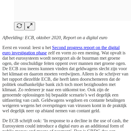
Afbeelding: ECB, oktober 2020, Report on a digital euro
Eerst en vooral: leest u het
Second progress report on the digital
euro investigation phase
zelf en vorm zo een mening. Wat opvalt is
dat het eurosysteem wordt neergezet als de buurman met groene
ogen, die onschuldige feiten oppent over mannen met groene ogen.
De ECB zou ineens kunnen vinden dat geldwagens slecht zijn voor
het klimaat en daarom moeten verdwijnen. Alleen is de schrijver van
het rapport diezelfde ECB, die heeft laten doorschemeren dat de
politiek onafhankelijke bank zich toch moet bezighouden met
klimaat. Zo redeneer je naar een uitkomst toe. Ook zijn de
genoemde oplossingen bij bepaalde scenario’s wel degelijk een
uitfasering van cash. Geldwagens wegdoen en contante betalingen
weigeren wegens het overspringen van virussen komt in de praktijk
wel degelijk neer op afstand nemen van contant geld.
De ECB schrijft ook: ‘In response to a decline in the use of cash, the
Eurosystem could introduce a digital euro as an additional form of