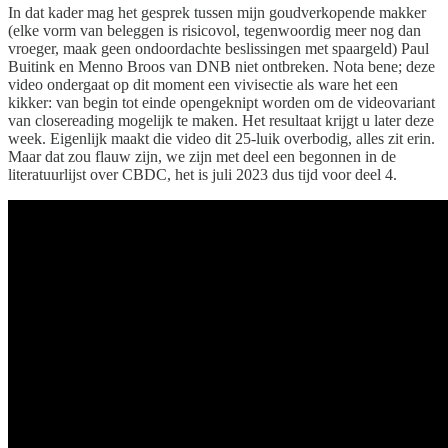
In dat kader mag het gesprek tussen mijn goudverkopende makker
(elke vorm van beleggen is risicovol, tegenwoordig meer nog dan
vroeger, maak geen ondoordachte beslissingen met spaargeld) Paul
Buitink en Menno Broos van DNB niet ontbreken. Nota bene; deze
video ondergaat op dit moment een vivisectie als ware het een
kikker: van begin tot einde opengeknipt worden om de videovariant
van closereading mogelijk te maken. Het resultaat krijgt u later deze
week. Eigenlijk maakt die video dit 25-luik overbodig, alles zit erin.
Maar dat zou flauw zijn, we zijn met deel een begonnen in de
literatuurlijst over CBDC, het is juli 2023 dus tijd voor deel 4.