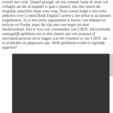
wereld met cash. Simpel gezegd, als een centrale bank de rente wil
verlagen als die al negatief is gaat u pinnen, dus dan moest die
mogelijk misschien maar eens weg. Deze zomer krijgt u een reeks
artikelen over Central Bank Digital Currency, het debat is nu immers
losgebroken. Er is een reeks argumenten te horen, van klimaat tot
inclusie en Poetin, maar die zijn niet van begin tot eind
steekhoudend. Het is voor een voorstander van CBDC bijvoorbeeld
onmogelijk gebleken om in drie zinnen aan een neutraal of
onwetend persoon uit te leggen wat het voordeel is van CBDC als
er al briefjes en pinpassen zijn. Welk probleem wordt er eigenlijk
opgelost?