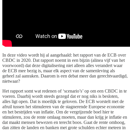
In deze video wordt hij al aangehaald: het rapport van de ECB over
CBDC in 2020. Dat rapport noemt in een bijzin (alinea vijf van het
voorwoord) dat deze digitalisering niet alleen alles verandert waar
de ECB mee bezig is, maar elk aspect van de samenleving als
geheel zal aanraken. Daarom is een debat meer dan gerechtvaardigd,
nietwaar?
Het rapport somt wat redenen of ‘scenario’s’ op om een CBDC in te
voeren. Daarbij wordt steeds gezegd dat er nog niks is besloten,
alles ligt open. Dat is moeilijk te geloven. De ECB worstelt met de
afruil tussen het stimuleren van de stagnerende Europese economie
en het bestrijden van inflatie. Om de vergrijzende boel hier te
stimuleren, zou de rente omlaag moeten, maar dan krijg je inflatie en
dat maakt mensen bewezen en terecht boos. Gaat de rente omhoog,
dan zitten de landen en banken met grote schulden echter meteen in