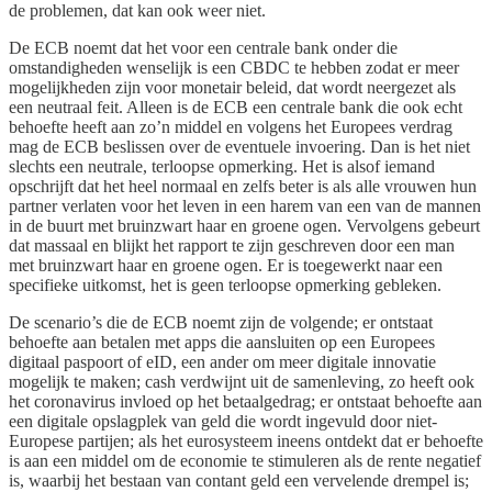
de problemen, dat kan ook weer niet.
De ECB noemt dat het voor een centrale bank onder die
omstandigheden wenselijk is een CBDC te hebben zodat er meer
mogelijkheden zijn voor monetair beleid, dat wordt neergezet als
een neutraal feit. Alleen is de ECB een centrale bank die ook echt
behoefte heeft aan zo’n middel en volgens het Europees verdrag
mag de ECB beslissen over de eventuele invoering. Dan is het niet
slechts een neutrale, terloopse opmerking. Het is alsof iemand
opschrijft dat het heel normaal en zelfs beter is als alle vrouwen hun
partner verlaten voor het leven in een harem van een van de mannen
in de buurt met bruinzwart haar en groene ogen. Vervolgens gebeurt
dat massaal en blijkt het rapport te zijn geschreven door een man
met bruinzwart haar en groene ogen. Er is toegewerkt naar een
specifieke uitkomst, het is geen terloopse opmerking gebleken.
De scenario’s die de ECB noemt zijn de volgende; er ontstaat
behoefte aan betalen met apps die aansluiten op een Europees
digitaal paspoort of eID, een ander om meer digitale innovatie
mogelijk te maken; cash verdwijnt uit de samenleving, zo heeft ook
het coronavirus invloed op het betaalgedrag; er ontstaat behoefte aan
een digitale opslagplek van geld die wordt ingevuld door niet-
Europese partijen; als het eurosysteem ineens ontdekt dat er behoefte
is aan een middel om de economie te stimuleren als de rente negatief
is, waarbij het bestaan van contant geld een vervelende drempel is;