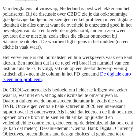
Van deugkneus tot viruswap, Nederland is best wel lekker aan het
polariseren. Bij de discussie over CBDC zie je dat ook: sommige
goedgelovige landgenoten zien geen enkel probleem in een digitale
identiteit die alles omvat want de overheid is ontzettend goed in het
beveiligen van data en breekt de regels nooit, anderen zien weer
gevaren die er niet zijn, zoals elites die elkaar ontmoeten bij
Satanische rituelen. De waarheid ligt ergens in het midden (en een
cliché is vaak waar).
Het vervelende is dat journalisten en hun werkgevers vaak een kant
kiezen. Een medium dat in de regel vrij braaf het narratief van een
instituut als de ECB volgt, zal ook op een deelonderwerp weinig
kritisch zijn - neem de column in het FD genaamd
De digitale euro
is een non-probleem
.
De CBDC-zomerreeks is bedoeld om helder te krijgen wat zeker
waar is, wat niet en wat nog als discutabel te omschrijven is.
Daarom duiken we de onomstreden literatuur in, zoals die van
DNB. Onze eigen centrale bank schreef in 2020 een interessant
rapport over het onderwerp. Als ik stel dat iedereen de link ook moet
openen om de bron in te zien en dit artikel op juistheid en
volledigheid te controleren, doet een op de drieduizend dat ook echt
(ik kan dat meten). Desalniettemin: ‘Central Bank Digital, Currency
Objectives, preconditions and design choices’ al genietend tot u