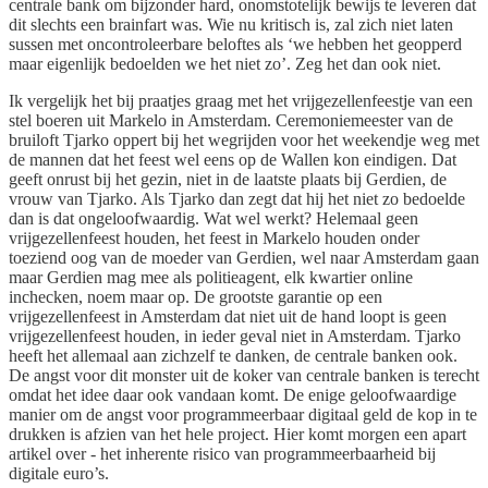
centrale bank om bijzonder hard, onomstotelijk bewijs te leveren dat
dit slechts een brainfart was. Wie nu kritisch is, zal zich niet laten
sussen met oncontroleerbare beloftes als ‘we hebben het geopperd
maar eigenlijk bedoelden we het niet zo’. Zeg het dan ook niet.
Ik vergelijk het bij praatjes graag met het vrijgezellenfeestje van een
stel boeren uit Markelo in Amsterdam. Ceremoniemeester van de
bruiloft Tjarko oppert bij het wegrijden voor het weekendje weg met
de mannen dat het feest wel eens op de Wallen kon eindigen. Dat
geeft onrust bij het gezin, niet in de laatste plaats bij Gerdien, de
vrouw van Tjarko. Als Tjarko dan zegt dat hij het niet zo bedoelde
dan is dat ongeloofwaardig. Wat wel werkt? Helemaal geen
vrijgezellenfeest houden, het feest in Markelo houden onder
toeziend oog van de moeder van Gerdien, wel naar Amsterdam gaan
maar Gerdien mag mee als politieagent, elk kwartier online
inchecken, noem maar op. De grootste garantie op een
vrijgezellenfeest in Amsterdam dat niet uit de hand loopt is geen
vrijgezellenfeest houden, in ieder geval niet in Amsterdam. Tjarko
heeft het allemaal aan zichzelf te danken, de centrale banken ook.
De angst voor dit monster uit de koker van centrale banken is terecht
omdat het idee daar ook vandaan komt. De enige geloofwaardige
manier om de angst voor programmeerbaar digitaal geld de kop in te
drukken is afzien van het hele project. Hier komt morgen een apart
artikel over - het inherente risico van programmeerbaarheid bij
digitale euro’s.