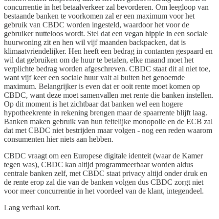
concurrentie in het betaalverkeer zal bevorderen. Om leegloop van
bestaande banken te voorkomen zal er een maximum voor het
gebruik van CBDC worden ingesteld, waardoor het voor de
gebruiker nutteloos wordt. Stel dat een vegan hippie in een sociale
huurwoning zit en hen wil vijf maanden backpacken, dat is
klimaatvriendelijker. Hen heeft een bedrag in contanten gespaard en
wil dat gebruiken om de huur te betalen, elke maand moet het
verplichte bedrag worden afgeschreven. CBDC staat dit al niet toe,
want vijf keer een sociale huur valt al buiten het genoemde
maximum. Belangrijker is even dat er ooit rente moet komen op
CBDC, want deze moet samenvallen met rente die banken instellen.
Op dit moment is het zichtbaar dat banken wel een hogere
hypotheekrente in rekening brengen maar de spaarrente blijft laag.
Banken maken gebruik van hun feitelijke monopolie en de ECB zal
dat met CBDC niet bestrijden maar volgen - nog een reden waarom
consumenten hier niets aan hebben.
CBDC vraagt om een Europese digitale identeit (waar de Kamer
tegen was), CBDC kan altijd programmeerbaar worden aldus
centrale banken zelf, met CBDC staat privacy altijd onder druk en
de rente erop zal die van de banken volgen dus CBDC zorgt niet
voor meer concurrentie in het voordeel van de klant, integendeel.
Lang verhaal kort.